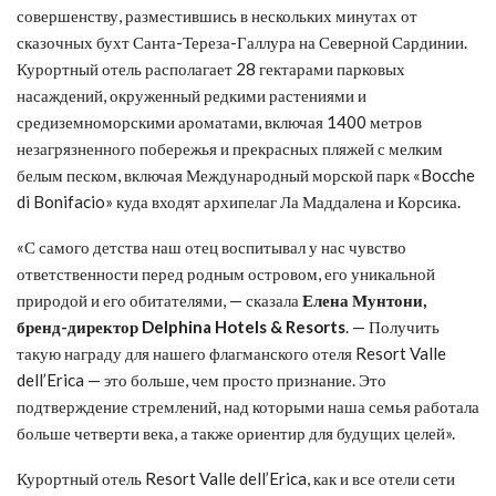
совершенству, разместившись в нескольких минутах от
сказочных бухт Санта-Тереза-Галлура на Северной Сардинии.
Курортный отель располагает 28 гектарами парковых
насаждений, окруженный редкими растениями и
средиземноморскими ароматами, включая 1400 метров
незагрязненного побережья и прекрасных пляжей с мелким
белым песком, включая Международный морской парк «Bocche
di Bonifacio» куда входят архипелаг Ла Маддалена и Корсика.
«С самого детства наш отец воспитывал у нас чувство
ответственности перед родным островом, его уникальной
природой и его обитателями, — сказала
Елена Мунтони,
бренд-директор Delphina Hotels & Resorts
. — Получить
такую награду для нашего флагманского отеля Resort Valle
dell’Erica — это больше, чем просто признание. Это
подтверждение стремлений, над которыми наша семья работала
больше четверти века, а также ориентир для будущих целей».
Курортный отель Resort Valle dell’Erica, как и все отели сети