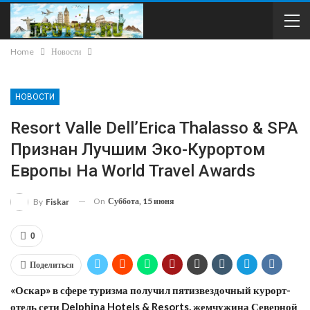
Home
Новости
НОВОСТИ
Resort Valle Dell’Erica Thalasso & SPA
Признан Лучшим Эко-Курортом
Европы На World Travel Awards
On
Суббота, 15 июня
By
Fiskar
0
Поделиться
«Оскар» в сфере туризма получил пятизвездочный курорт-
отель сети Delphina Hotels & Resorts, жемчужина Северной