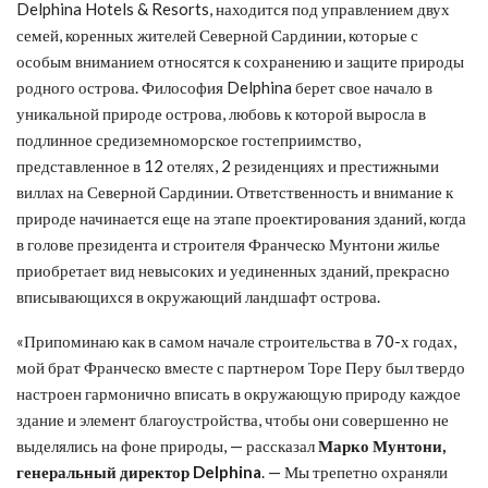
Delphina Hotels & Resorts, находится под управлением двух
семей, коренных жителей Северной Сардинии, которые с
особым вниманием относятся к сохранению и защите природы
родного острова. Философия Delphina берет свое начало в
уникальной природе острова, любовь к которой выросла в
подлинное средиземноморское гостеприимство,
представленное в 12 отелях, 2 резиденциях и престижными
виллах на Северной Сардинии. Ответственность и внимание к
природе начинается еще на этапе проектирования зданий, когда
в голове президента и строителя Франческо Мунтони жилье
приобретает вид невысоких и уединенных зданий, прекрасно
вписывающихся в окружающий ландшафт острова.
«Припоминаю как в самом начале строительства в 70-х годах,
мой брат Франческо вместе с партнером Торе Перу был твердо
настроен гармонично вписать в окружающую природу каждое
здание и элемент благоустройства, чтобы они совершенно не
выделялись на фоне природы, — рассказал
Марко Мунтони,
генеральный директор Delphina
. — Мы трепетно охраняли