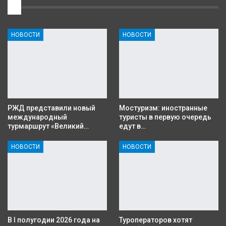
1
НОВОСТИ
НОВОСТИ
РЖД представили новый
Мостуризм: иностранные
международный
туристы в первую очередь
турмаршрут «Великий…
едут в…
НОВОСТИ
НОВОСТИ
В I полугодии 2026 года на
Туроператоров хотят