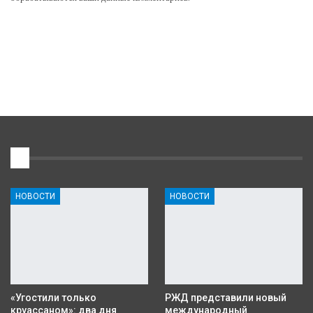
1
НОВОСТИ
НОВОСТИ
«Угостили только
РЖД представили новый
круассаном»: два дня
международный