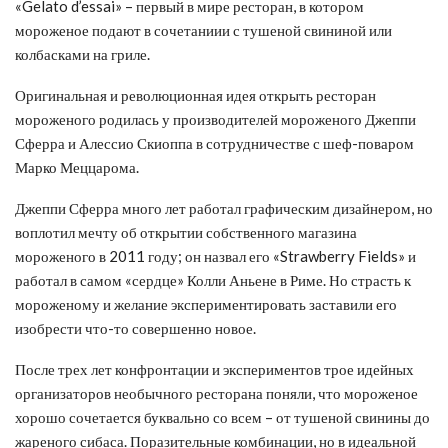
«Gelato d’essai» – первый в мире ресторан, в котором
мороженое подают в сочетаниии с тушеной свининой или
колбасками на гриле.
Оригинальная и революционная идея открыть ресторан
мороженого родилась у производителей мороженого Джеппи
Сферра и Алессио Скиоппа в сотрудничестве с шеф-поваром
Марко Меццарома.
Джеппи Сферра много лет работал графическим дизайнером, но
воплотил мечту об открытии собственного магазина
мороженого в 2011 году; он назвал его «Strawberry Fields» и
работал в самом «сердце» Колли Аньене в Риме. Но страсть к
мороженому и желание экспериментировать заставили его
изобрести что-то совершенно новое.
После трех лет конфронтации и экспериментов трое идейных
организаторов необычного ресторана поняли, что мороженое
хорошо сочетается буквально со всем – от тушеной свинины до
жареного сибаса. Поразительные комбинации, но в идеальной