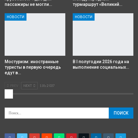
пассажиры не могли…
турмаршрут «Великий…
НОВОСТИ
НОВОСТИ
Мостуризм: иностранные
В I полугодии 2026 года на
туристы в первую очередь
выполнение социальных…
едут в…
PREV
NEXT
1 Из 2 037
2