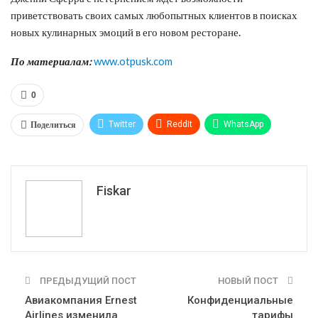
приветствовать своих самых любопытных клиентов в поисках
новых кулинарных эмоций в его новом ресторане.
По материалам:
www.otpusk.com
0
Поделиться
Twitter
ReddIt
WhatsApp
Pinterest
Эл. адрес
Tumblr
Telegram
VK
Fiskar
ПРЕДЫДУЩИЙ ПОСТ
НОВЫЙ ПОСТ
Авиакомпания Ernest
Конфиденциальные
Airlines изменила
тарифы