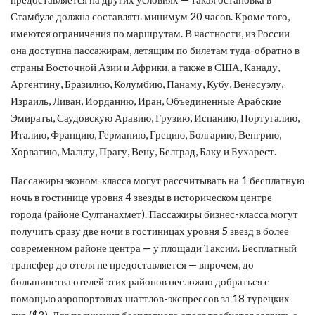
Стамбуле должна составлять минимум 20 часов. Кроме того,
имеются ограничения по маршрутам. В частности, из России
она доступна пассажирам, летящим по билетам туда-обратно в
страны Восточной Азии и Африки, а также в США, Канаду,
Аргентину, Бразилию, Колумбию, Панаму, Кубу, Венесуэлу,
Израиль, Ливан, Иорданию, Иран, Объединенные Арабские
Эмираты, Саудовскую Аравию, Грузию, Испанию, Португалию,
Италию, Францию, Германию, Грецию, Болгарию, Венгрию,
Хорватию, Мальту, Прагу, Вену, Белград, Баку и Бухарест.
Пассажиры эконом-класса могут рассчитывать на 1 бесплатную
ночь в гостинице уровня 4 звезды в историческом центре
города (районе Султанахмет). Пассажиры бизнес-класса могут
получить сразу две ночи в гостиницах уровня 5 звезд в более
современном районе центра — у площади Таксим. Бесплатный
трансфер до отеля не предоставляется — впрочем, до
большинства отелей этих районов несложно добраться с
помощью аэропортовых шаттлов-экспрессов за 18 турецких
лир ($3). Для получения бесплатного отеля требуется заявить о