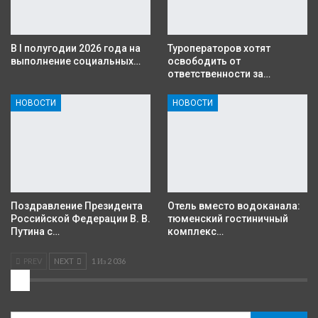
В I полугодии 2026 года на
Туроператоров хотят
выполнение социальных…
освободить от
ответственности за…
НОВОСТИ
НОВОСТИ
Поздравление Президента
Отель вместо водоканала:
Российской Федерации В. В.
тюменский гостиничный
Путина с…
комплекс…
PREV
NEXT
1 Из 2 036
2