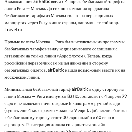
Авиакомпания airBaltic ввела с 4 апреля безбагажный тариф на
линии Рига — Москва. До сих пор компания предлагала
безбагажные тарифы из Москвы только на пересадочных
маршрутах через Ригу в иные страны, напоминает соб.корр.
Travel.ru.
Прямые полеты Москва — Рига были исключены из программы
безбагажных тарифов ввиду кодшерингового соглашения с
летающим на той же линии «Аэрофлотом». Теперь, когда
российский перевозчик сам начал движение в сторону
безбагажных билетов, airBaltic нашла возможным ввести их на
московской линии.
Минимальный безбагажный тариф airBaltic в одну сторону на
линии Москва — Рига именуется Basic, составляет с 4 апреля 99
евро и не включает ничего, кроме 8 килограмм ручной клади
(купить еще 4 килограмма можно за 9 евро). Добавление багажа
к безбагажному тарифу стоит 30 евро онлайн и 60 евро в
аэропорту. Регистрация должна совершаться онлайн
(регистрация в аэропорту стоит 35 евро), выбор места в