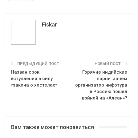
Pinterest
Эл. адрес
Tumblr
Telegram
VK
Fiskar
ПРЕДЫДУЩИЙ ПОСТ
НОВЫЙ ПОСТ
Назван срок
Горячие индийские
вступления в силу
парни: зачем
«закона о хостелах»
организатор инфотура
в Россию пошел
войной на «Алеан»?
Вам также может понравиться