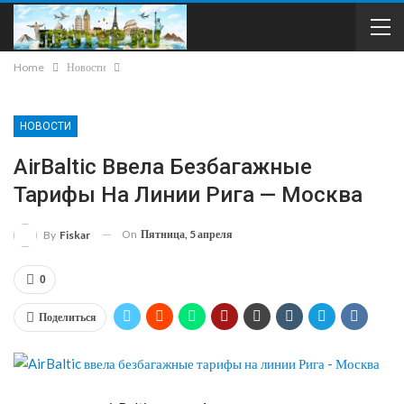
Home
Новости
НОВОСТИ
AirBaltic Ввела Безбагажные
Тарифы На Линии Рига — Москва
On
Пятница, 5 апреля
By
Fiskar
0
Поделиться