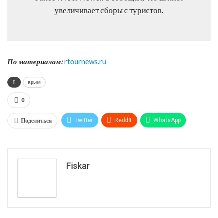
увеличивает сборы с туристов.
По материалам:
rtournews.ru
крым
0
Поделиться
Twitter
ReddIt
WhatsApp
Pinterest
Эл. адрес
Tumblr
Telegram
VK
Fiskar