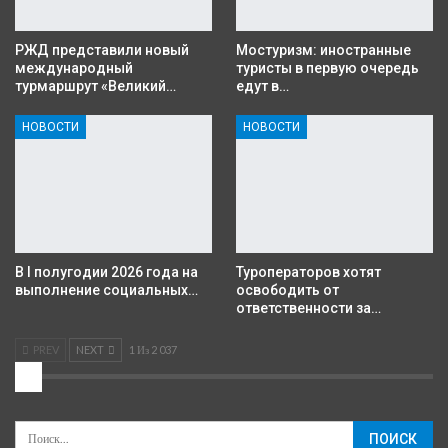
РЖД представили новый
Мостуризм: иностранные
международный
туристы в первую очередь
турмаршрут «Великий…
едут в…
НОВОСТИ
НОВОСТИ
В I полугодии 2026 года на
Туроператоров хотят
выполнение социальных…
освободить от
ответственности за…
PREV
NEXT
1 Из 2 037
2