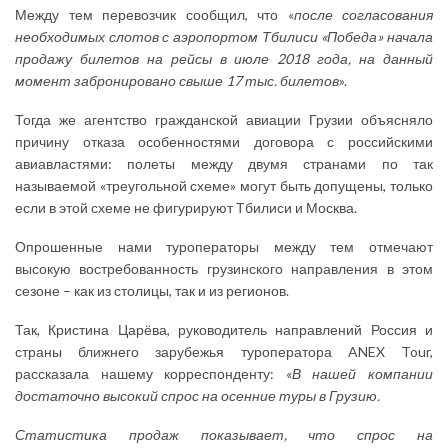
Между тем перевозчик сообщил, что «
п
осле согласования
необходимых слотов с аэропортом Тбилиси «Победа» начала
продажу билетов на рейсы в июле 2018 года, на данный
момент забронировано свыше 17 тыс. билетов
».
Тогда же агентство гражданской авиации Грузии объясняло
причину отказа особенностями договора с российскими
авиавластями: полеты между двумя странами по так
называемой «треугольной схеме» могут быть допущены, только
если в этой схеме не фигурируют Тбилиси и Москва.
Опрошенные нами туроператоры между тем отмечают
высокую востребованность грузинского направления в этом
сезоне – как из столицы, так и из регионов.
Так, Кристина Царёва, руководитель направлений Россия и
страны ближнего зарубежья туроператора ANEX Tour,
рассказала нашему корреспонденту: «
В нашей компании
достаточно высокий спрос на осенние туры в Грузию.
Статистика продаж показывает, что спрос на