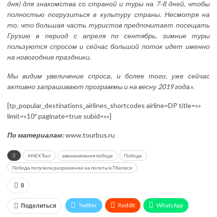
дня) для знакомства со страной и туры на 7-8 дней, чтобы
полностью погрузиться в культуру страны. Несмотря на
то, что большая часть туристов предпочитает посещать
Грузию в период с апреля по сентябрь, зимние туры
пользуются спросом и сейчас большой поток идет именно
на новогодние праздники.
Мы видим увеличение спроса, и более того, уже сейчас
активно запрашивают программы и на весну 2019 года».
[tp_popular_destinations_airlines_shortcodes airline=DP title=»»
limit=»10″ paginate=true subid=»»]
По материалам:
www.tourbus.ru
ANEX Tour
авиакомпания победа
Победа
Победа получила разрешение на полеты в Тбилиси
0
Twitter
ReddIt
WhatsApp
Поделиться