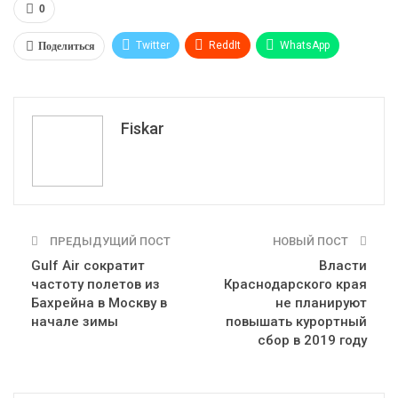
0
Поделиться
Twitter
ReddIt
WhatsApp
Pinterest
Эл. адрес
Tumblr
Telegram
VK
Fiskar
ПРЕДЫДУЩИЙ ПОСТ
НОВЫЙ ПОСТ
Gulf Air сократит
Власти
частоту полетов из
Краснодарского края
Бахрейна в Москву в
не планируют
начале зимы
повышать курортный
сбор в 2019 году