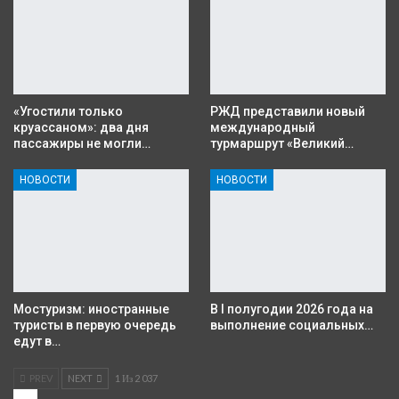
«Угостили только
РЖД представили новый
круассаном»: два дня
международный
пассажиры не могли…
турмаршрут «Великий…
НОВОСТИ
НОВОСТИ
Мостуризм: иностранные
В I полугодии 2026 года на
туристы в первую очередь
выполнение социальных…
едут в…
PREV
NEXT
1 Из 2 037