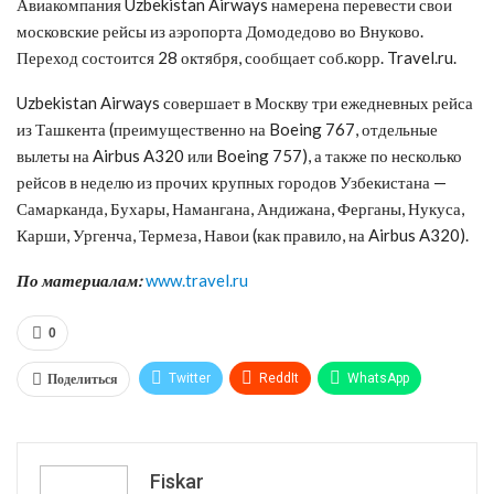
Авиакомпания Uzbekistan Airways намерена перевести свои
московские рейсы из аэропорта Домодедово во Внуково.
Переход состоится 28 октября, сообщает соб.корр. Travel.ru.
Uzbekistan Airways совершает в Москву три ежедневных рейса
из Ташкента (преимущественно на Boeing 767, отдельные
вылеты на Airbus A320 или Boeing 757), а также по несколько
рейсов в неделю из прочих крупных городов Узбекистана —
Самарканда, Бухары, Намангана, Андижана, Ферганы, Нукуса,
Карши, Ургенча, Термеза, Навои (как правило, на Airbus A320).
По материалам:
www.travel.ru
0
Поделиться
Twitter
ReddIt
WhatsApp
Pinterest
Эл. адрес
Tumblr
Telegram
VK
Fiskar