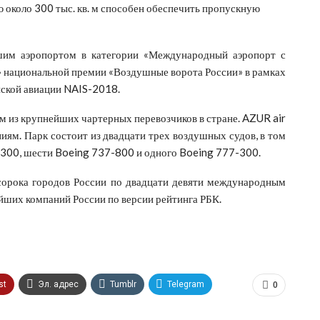
около 300 тыс. кв. м способен обеспечить пропускную
шим аэропортом в категории «Международный аэропорт с
» национальной премии «Воздушные ворота России» в рамках
ской авиации NAIS-2018.
им из крупнейших чартерных перевозчиков в стране. AZUR air
ям. Парк состоит из двадцати трех воздушных судов, в том
-300, шести Boeing 737-800 и одного Boeing 777-300.
сорока городов России по двадцати девяти международным
йших компаний России по версии рейтинга РБК.
st
Эл. адрес
Tumblr
Telegram
0