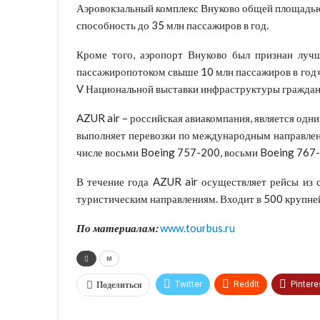
Аэровокзальный комплекс Внуково общей площадью 
способность до 35 млн пассажиров в год.
Кроме того, аэропорт Внуково был признан луч
пассажиропотоком свыше 10 млн пассажиров в год
V Национальной выставки инфраструктуры граждан
AZUR air – российская авиакомпания, является одн
выполняет перевозки по международным направлени
числе восьми Boeing 757-200, восьми Boeing 767
В течение года AZUR air осуществляет рейсы из 
туристическим направлениям. Входит в 500 крупне
По материалам:
www.tourbus.ru
м
Поделиться
Twitter
ReddIt
Pintere
VK