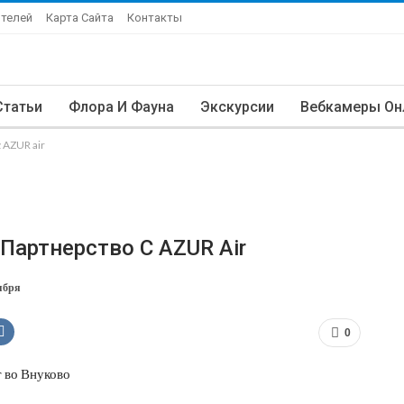
Отелей
Карта Сайта
Контакты
Статьи
Флора И Фауна
Экскурсии
Вебкамеры Он
с AZUR air
Партнерство С AZUR Air
ября
0
т во Внуково