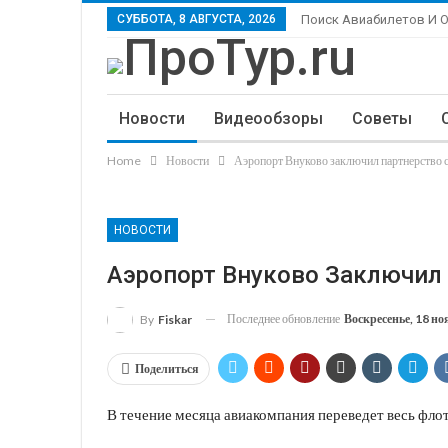
СУББОТА, 8 АВГУСТА, 2026
Поиск Авиабилетов И 
Новости
Видеообзоры
Советы
Home
Новости
Аэропорт Внуково заключил партнерство 
НОВОСТИ
Аэропорт Внуково Заключил 
Последнее обновление
Воскресенье, 18 но
By
Fiskar
Поделиться
В течение месяца авиакомпания переведет весь фло