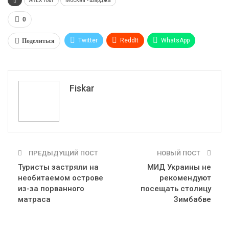
ANEX Tour
Москва - Шарджа
0
Поделиться
Twitter
ReddIt
WhatsApp
Pinterest
Эл. адрес
Tumblr
Telegram
VK
Fiskar
ПРЕДЫДУЩИЙ ПОСТ
НОВЫЙ ПОСТ
Туристы застряли на
МИД Украины не
необитаемом острове
рекомендуют
из-за порванного
посещать столицу
матраса
Зимбабве