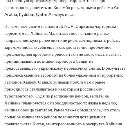
под блочную программу туроператоров. А также про
возможность долететь до Коломбо регулярными рейсами Air
Arabia, flydubai, Qatar Airways и т.д.
Не изменяет своим планам и Join UP! c прямым чартерным
перелетом на Хайнань. Малоизвестное на нашем рынке
направление, куда ранее никто не рисковал поднимать рейсы,
зарекомендовало себя еще и как достаточно проблемное:
прошлогодняя программа рейсов так и не состоялась в связи с
принципиальной позицией аэропорта Саньи, не
предоставившего украинскому перевозчику слоты. В результате
пришлось сменить аэропорт на более удаленный от курортных
регионов Хайкоу. С аналогичными проблемами ранее
приходилось сталкиваться и некоторым российским
туроператорам. Судя по расписанию рейсов, вылеты на
Хайнань планируются с периодичностью трижды в неделю,
начиная с конца сентября. Ранее также объявлялось, что столь
большое количество рейсов поясняется дотациями от
правительства Китая, заинтересованного в раскрутке Хайнаня.