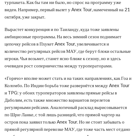
турпакета. Как бы там ни было, но спрос на программу уже
виден. Например, первый вылет у Anex Tour, намеченный на 21
октября, уже закрыт.
Вырастет конкуренция и по Таиланду, куда тоже заявлены
амбициозные программы. На весь зимний сезон поднимает
цепочку рейсов в Пхукет Anex Tour, увеличивается и
количество регулярных рейсов МАУ, где берут блоки остальные
игроки. Чья возьмет, станет ясно ближе к сезону, но и здесь
очевиден рост соперничества между туроператорами.
«Горячо» вполне может стать и на таких направлениях, как Гоа и
Коломбо. По Индии борьба тоже развернётся между Anex Tour
и TPG: у обоих туроператоров заявлены прямые рейсы в
Даболим, есть также множество вариантов перелетов
регулярными рейсами. Аналогичный расклад вырисовывается
по Шри-Ланке, с той лишь разницей, что прямой чартер на
остров пока заявил только Anex Tour. Но не стоит забывать о
прямой регулярной перевозке МАУ, где тоже часть мест отдано