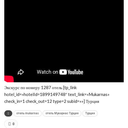
Экскурс по номеру 1287 отель [tp_link
hotel_id=»hotelId=1899149748″ text_link=»Mukarnas»
check_in=1 check_out=12 type=2 subid=»»] Турция
отель mukarnas
отель Мукарнас Турция
Турция
0