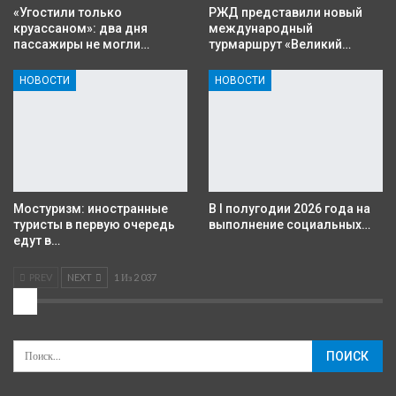
«Угостили только
РЖД представили новый
круассаном»: два дня
международный
пассажиры не могли…
турмаршрут «Великий…
НОВОСТИ
НОВОСТИ
Мостуризм: иностранные
В I полугодии 2026 года на
туристы в первую очередь
выполнение социальных…
едут в…
PREV
NEXT
1 Из 2 037
2