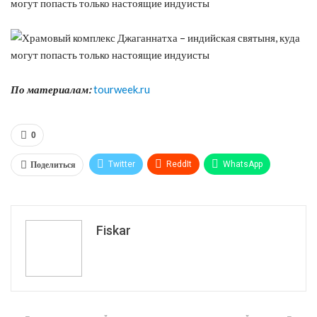
По материалам:
tourweek.ru
0
Поделиться
Twitter
ReddIt
WhatsApp
Pinterest
Эл. адрес
Tumblr
Telegram
VK
Fiskar