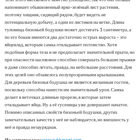
напоминает обыкновенный ярко-зелёный лист растения,
поэтому хищник, сидящий рядом, будет видеть не
потенциальную добычу, а один из листиков на ветке. Длина
туловища бизоньей бодушки может достигать 1 сантиметра, а
по его бокам имеются два достаточно острых выроста – это
яйцеклад, которым самка откладывает потомство. Хотя
подобная форма тела и не предполагает значительной прыти, но
при опасности насекомое способно совершать большие прыжки
и даже способно летать, правда, на небольшие расстояния. Для
этих целей оно обзавелось полупрозрачными крылышками.
Для деревьев бизонья бодушка не является желанным гостем,
поскольку способна нанести им значительный урон. Самка
делает в веточках длинные прорези, в которые затем
откладывает яйца. Ну а её гусеницы уже довершают начатое.
Помимо описанных свойств бизоньей бодушки, других
замечательных качеств у неё не наблюдается, но внешность у
неё и правда незаурядная.
По материалам:
www.rukivnogi.com