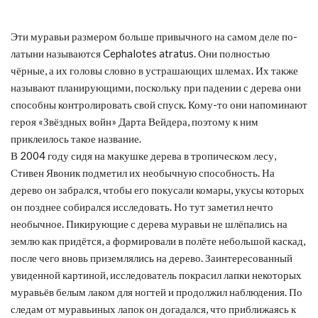
Эти муравьи размером больше привычного на самом деле по-
латыни называются Cephalotes atratus. Они полностью
чёрные, а их головы словно в устрашающих шлемах. Их также
называют планирующими, поскольку при падении с дерева они
способны контролировать свой спуск. Кому-то они напоминают
героя «Звёздных войн» Дарта Вейдера, поэтому к ним
приклеилось такое название.
В 2004 году сидя на макушке дерева в тропическом лесу,
Стивен Явоник подметил их необычную способность. На
дерево он забрался, чтобы его покусали комары, укусы которых
он позднее собирался исследовать. Но тут заметил нечто
необычное. Пикирующие с дерева муравьи не шлёпались на
землю как придётся, а формировали в полёте небольшой каскад,
после чего вновь приземлялись на дерево. Заинтересованный
увиденной картиной, исследователь покрасил лапки некоторых
муравьёв белым лаком для ногтей и продолжил наблюдения. По
следам от муравьиных лапок он догадался, что приближаясь к