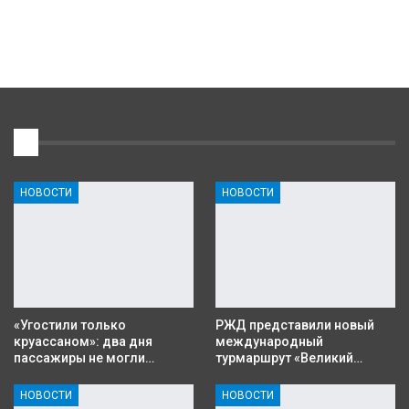
1
НОВОСТИ
НОВОСТИ
«Угостили только
РЖД представили новый
круассаном»: два дня
международный
пассажиры не могли…
турмаршрут «Великий…
НОВОСТИ
НОВОСТИ