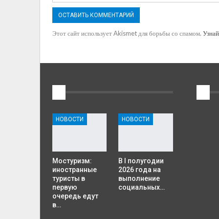
Этот сайт использует Akismet для борьбы со спамом.
Узнай
1
2
НОВОСТИ
НОВОСТИ
Мостуризм:
В I полугодии
иностранные
2026 года на
туристы в
выполнение
первую
социальных…
очередь едут
в…