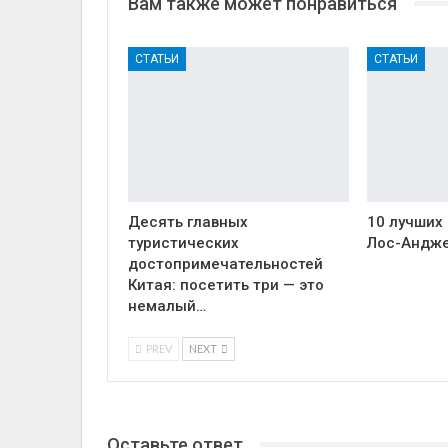
Вам также может понравиться
СТАТЬИ
СТАТЬИ
Десять главных
10 лучших
туристических
Лос-Андж
достопримечательностей
Китая: посетить три — это
немалый…
PREV
NEXT
Оставьте ответ