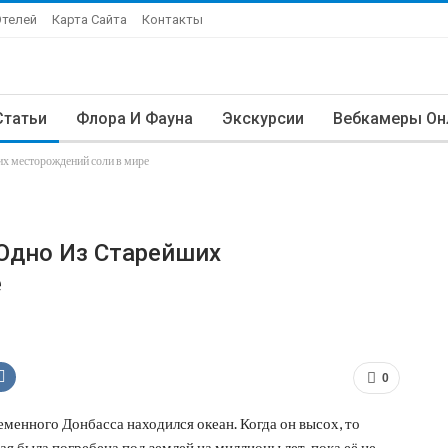
Отелей
Карта Сайта
Контакты
Статьи
Флора И Фауна
Экскурсии
Вебкамеры Он
их месторождений соли в мире
Одно Из Старейших
е
0
менного Донбасса находился океан. Когда он высох, то
ая была погребена под землей на миллионы лет, пока её не