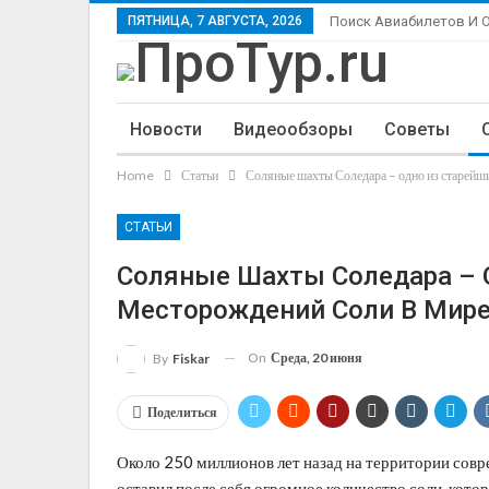
ПЯТНИЦА, 7 АВГУСТА, 2026
Поиск Авиабилетов И 
Новости
Видеообзоры
Советы
Home
Статьи
Соляные шахты Соледара – одно из старейш
СТАТЬИ
Соляные Шахты Соледара – 
Месторождений Соли В Мир
On
Среда, 20 июня
By
Fiskar
Поделиться
Около 250 миллионов лет назад на территории совре
оставил после себя огромное количество соли, котор