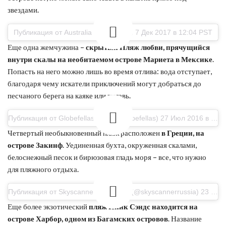
звездами.
Публикация от Australia (@australia) 7 Дек 2017 в 12:04 PST
Еще одна жемчужина –
скрытый Пляж любви, прячущийся
внутри скалы на необитаемом острове Мариета в Мексике
.
Попасть на него можно лишь во время отлива: вода отступает,
благодаря чему искатели приключений могут добраться до
песчаного берега на каяке или вплавь.
Публикация от Globefellas.com (@globefellas) 27 Июл 2016 в 4:23 PDT
Четвертый необыкновенный пляж расположен
в Греции, на
острове Закинф
. Уединенная бухта, окруженная скалами,
белоснежный песок и бирюзовая гладь моря – все, что нужно
для пляжного отдыха.
Публикация от Skyscanner Россия ✈ (@skyscannerrussia) 23 Июн 2017 в 11:35 PDT
Еще более экзотический
пляж Пинк Сэндс находится на
острове Харбор, одном из Багамских островов
. Название