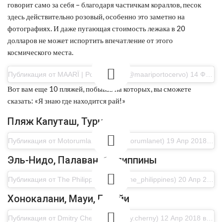
говорит само за себя – благодаря частичкам кораллов, песок
здесь действительно розовый, особенно это заметно на
фотографиях. И даже пугающая стоимость лежака в 20
долларов не может испортить впечатление от этого
космического места.
Публикация от MAARÏ | Porto Cervo (@maariportocervo) 14 Фев 2018 в 2:24 PST
Вот вам еще 10 пляжей, побывав на которых, вы сможете
сказать: «Я знаю где находится рай!»
Пляж Капуташ, Турция
Публикация от Motorumla.NET (@motorumlanet) 19 Апр 2018 в 11:14 PDT
Эль-Нидо, Палаван, Филиппины
Публикация от The Philippines ?? (@the_philippines) 20 Апр 2018 в 10:14 PDT
Хонокалани, Мауи, Гавайи
Публикация от Dmitry Cherny (@dmitry.cherny) 12 Апр 2018 в 4:45 PDT