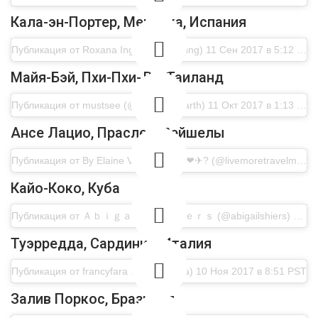
Кала-эн-Портер, Менорка, Испания
Публикация от Roxana Ingerø (@rox_ing) 11 Сен 2017 в 5:12 PDT
Майя-Бэй, Пхи-Пхи-Ле, Таиланд
Публикация от mustsee (@mustsee.earth) 11 Окт 2017 в 1:13 PDT
Ансе Лацио, Праслен, Сейшелы
Публикация от By Elaine Villatoro????❤✈? (@livemoretravelmore) 17 Янв 2018 в 12:59 PST
Кайо-Коко, Куба
Публикация от Ａｂｉｇａｉｌ Ｓｈｉｅｒｓ (@abigailshiers) 25 Апр 2018 в 3:58 PDT
Туэрредда, Сардиния, Италия
Публикация от francyfara (@francyfara) 10 Ноя 2017 в 8:51 PST
Залив Поркос, Бразилия