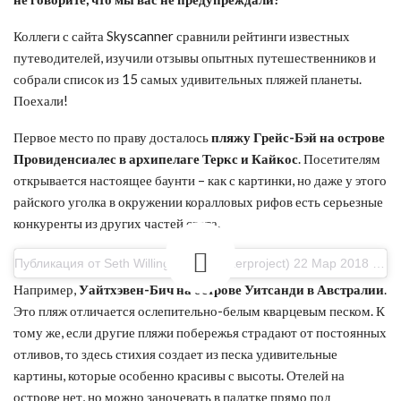
Коллеги с сайта Skyscanner сравнили рейтинги известных
путеводителей, изучили отзывы опытных путешественников и
собрали список из 15 самых удивительных пляжей планеты.
Поехали!
Первое место по праву досталось
пляжу Грейс-Бэй на острове
Провиденсиалес в архипелаге Теркс и Кайкос
. Посетителям
открывается настоящее баунти – как с картинки, но даже у этого
райского уголка в окружении коралловых рифов есть серьезные
конкуренты из других частей света.
Публикация от Seth Willingham (@waterproject) 22 Мар 2018 в 11:50 PDT
Например,
Уайтхэвен-Бич на острове Уитсанди в Австралии
.
Это пляж отличается ослепительно-белым кварцевым песком. К
тому же, если другие пляжи побережья страдают от постоянных
отливов, то здесь стихия создает из песка удивительные
картины, которые особенно красивы с высоты. Отелей на
острове нет, но можно заночевать в палатке прямо под