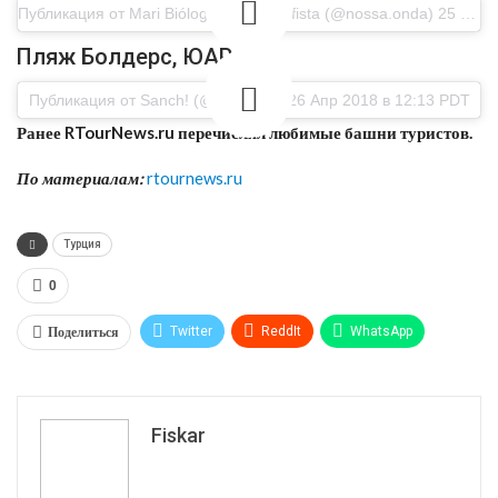
Публикация от Mari Bióloga ? Uka Surfista (@nossa.onda) 25 Апр 2018 в 10:35 PDT
Пляж Болдерс, ЮАР
Публикация от Sanch! (@chapakia) 26 Апр 2018 в 12:13 PDT
Ранее RTourNews.ru перечислял любимые башни туристов.
По материалам:
rtournews.ru
Турция
0
Поделиться
Twitter
ReddIt
WhatsApp
Pinterest
Эл. адрес
Tumblr
Telegram
VK
Fiskar