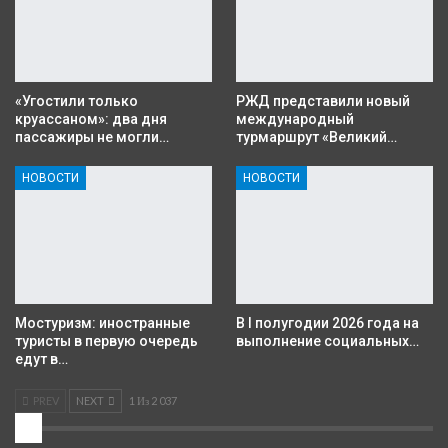
«Угостили только
РЖД представили новый
круассаном»: два дня
международный
пассажиры не могли…
турмаршрут «Великий…
НОВОСТИ
НОВОСТИ
Мостуризм: иностранные
В I полугодии 2026 года на
туристы в первую очередь
выполнение социальных…
едут в…
PREV
NEXT
1 Из 2 037
2