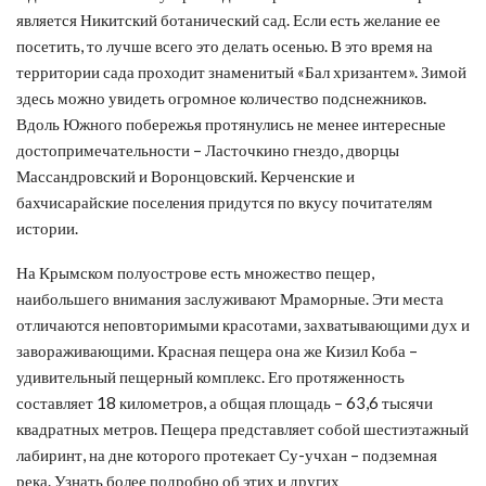
является Никитский ботанический сад. Если есть желание ее
посетить, то лучше всего это делать осенью. В это время на
территории сада проходит знаменитый «Бал хризантем». Зимой
здесь можно увидеть огромное количество подснежников.
Вдоль Южного побережья протянулись не менее интересные
достопримечательности – Ласточкино гнездо, дворцы
Массандровский и Воронцовский. Керченские и
бахчисарайские поселения придутся по вкусу почитателям
истории.
На Крымском полуострове есть множество пещер,
наибольшего внимания заслуживают Мраморные. Эти места
отличаются неповторимыми красотами, захватывающими дух и
завораживающими. Красная пещера она же Кизил Коба –
удивительный пещерный комплекс. Его протяженность
составляет 18 километров, а общая площадь – 63,6 тысячи
квадратных метров. Пещера представляет собой шестиэтажный
лабиринт, на дне которого протекает Су-учхан – подземная
река. Узнать более подробно об этих и других