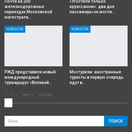
Почти на 200
«Угостили только
железнодорожных
круассаном»: два дня
переездах Московской
пассажиры не могли…
магистрали…
НОВОСТИ
НОВОСТИ
РЖД представили новый
Мостуризм: иностранные
международный
туристы в первую очередь
турмаршрут «Великий…
едут в…
PREV
NEXT
1 Из 2 037
2