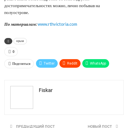
достопримечательностях можно, лично побывав на
полуострове.
По материалам:
www.rthvictoria.com
крым
0
Поделиться
Twitter
ReddIt
WhatsApp
Pinterest
Эл. адрес
Tumblr
Telegram
VK
Fiskar
ПРЕДЫДУЩИЙ ПОСТ
НОВЫЙ ПОСТ