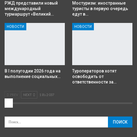
РЖД представили новый
Мостуризм: иностранные
международный
туристы в первую очередь
турмаршрут «Великий…
едут в…
НОВОСТИ
НОВОСТИ
В I полугодии 2026 года на
Туроператоров хотят
выполнение социальных…
освободить от
ответственности за…
PREV
NEXT
1 Из 2 037
2