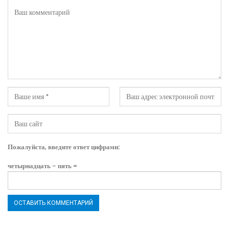
Пожалуйста, введите ответ цифрами:
четырнадцать − пять =