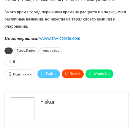
За это время город переживал времена расцвета и упадка, имел
различные названия, но никогда не терял своего величия и
очарования.
По материалам:
www.rthvictoria.com
Город Пафос
кипр пафос
0
Поделиться
Twitter
ReddIt
WhatsApp
Pinterest
Эл. адрес
Tumblr
Telegram
VK
Fiskar