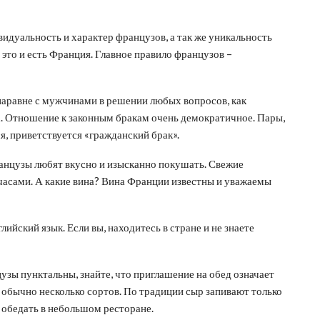
дуальность и характер французов, а так же уникальность
 это и есть Франция. Главное правило французов –
аравне с мужчинами в решении любых вопросов, как
х. Отношение к законным бракам очень демократичное. Пары,
ся, приветствуется «гражданский брак».
анцузы любят вкусно и изысканно покушать. Свежие
 часами. А какие вина? Вина Франции известны и уважаемы
ийский язык. Если вы, находитесь в стране и не знаете
цузы пунктальны, знайте, что приглашение на обед означает
, обычно несколько сортов. По традиции сыр запивают только
те обедать в небольшом ресторане.