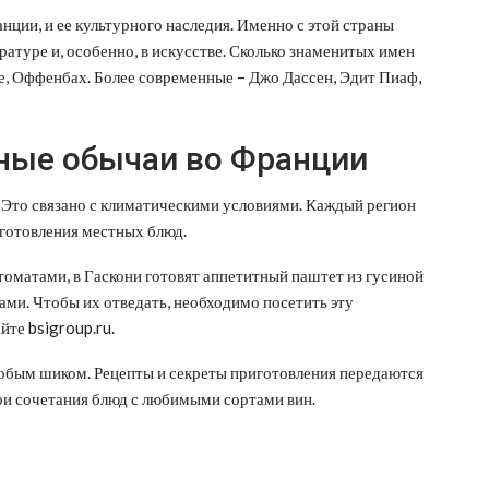
ции, и ее культурного наследия. Именно с этой страны
ратуре и, особенно, в искусстве. Сколько знаменитых имен
зе, Оффенбах. Более современные – Джо Дассен, Эдит Пиаф,
ные обычаи во Франции
 Это связано с климатическими условиями. Каждый регион
иготовления местных блюд.
оматами, в Гаскони готовят аппетитный паштет из гусиной
ми. Чтобы их отведать, необходимо посетить эту
йте bsigroup.ru.
собым шиком. Рецепты и секреты приготовления передаются
вои сочетания блюд с любимыми сортами вин.