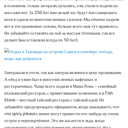
в основном, только загорали, купались, ели, спали и ходили на
массажи ног. За 250 бат вам целый час будут массажировать
ноги в одном из многочисленных салонов. Мы обычно ходили
вот в эти оранжевые салоны, больше всего нам тут нравилось.
Не забывайте оставлять на чай за массаж тётенькам, так все
делают (мы оставляли всегда по 50 бат).
Завтракали в отеле, так как завтрак включен в цену проживания.
А обед и ужин был в многочисленных кафешках и
ресторанчиках. Чаще всего ходили в Мама Рома – семейный
итальянский ресторан, с приветливыми хозяевами, и в Fish
Stone – местный тайский ресторан с тайской едой. Не
забывайте предупреждать официантов, когда заказываете, что
«no spicy, please», иначе могут принести что-нибудь ну очень
острое и переперчённое. Это же касается и льда, когда
заказываете сок, просите поменьше, иначе принесут лёд с