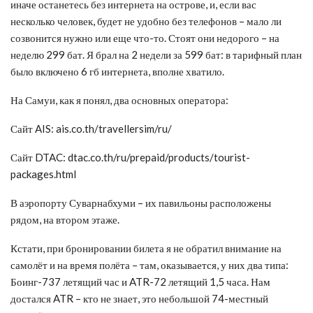
иначе останетесь без интернета на острове, и, если вас
несколько человек, будет не удобно без телефонов – мало ли
созвонится нужно или еще что-то. Стоят они недорого – на
неделю 299 бат. Я брал на 2 недели за 599 бат: в тарифный план
было включено 6 гб интернета, вполне хватило.
На Самуи, как я понял, два основных оператора:
Сайт AIS: ais.co.th/travellersim/ru/
Сайт DTAC: dtac.co.th/ru/prepaid/products/tourist-
packages.html
В аэропорту Суварнабхуми – их павильоны расположены
рядом, на втором этаже.
Кстати, при бронировании билета я не обратил внимание на
самолёт и на время полёта – там, оказывается, у них два типа:
Боинг-737 летящий час и ATR-72 летящий 1,5 часа. Нам
достался ATR – кто не знает, это небольшой 74-местный