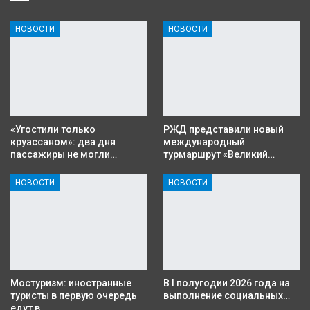
НОВОСТИ
НОВОСТИ
«Угостили только
РЖД представили новый
круассаном»: два дня
международный
пассажиры не могли…
турмаршрут «Великий…
НОВОСТИ
НОВОСТИ
Мостуризм: иностранные
В I полугодии 2026 года на
туристы в первую очередь
выполнение социальных…
едут в…