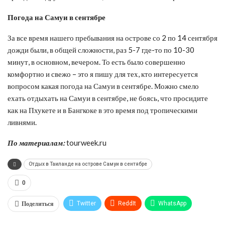
Погода на Самуи в сентябре
За все время нашего пребывания на острове со 2 по 14 сентября
дожди были, в общей сложности, раз 5-7 где-то по 10-30
минут, в основном, вечером. То есть было совершенно
комфортно и свежо – это я пишу для тех, кто интересуется
вопросом какая погода на Самуи в сентябре. Можно смело
ехать отдыхать на Самуи в сентябре, не боясь, что просидите
как на Пхукете и в Бангкоке в это время под тропическими
ливнями.
По материалам:
tourweek.ru
Отдых в Таиланде на острове Самуи в сентябре
0
Поделиться
Twitter
ReddIt
WhatsApp
Pinterest
Эл. адрес
Tumblr