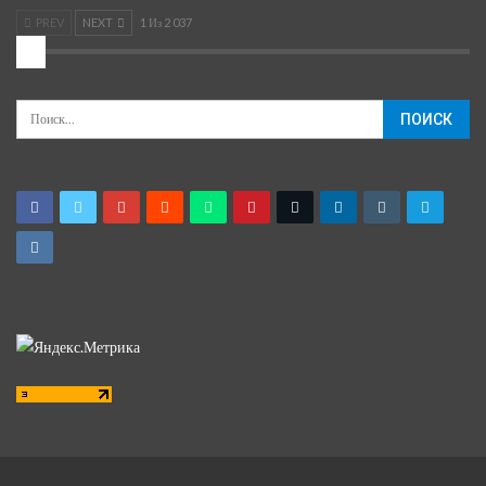
PREV
NEXT
1 Из 2 037
2