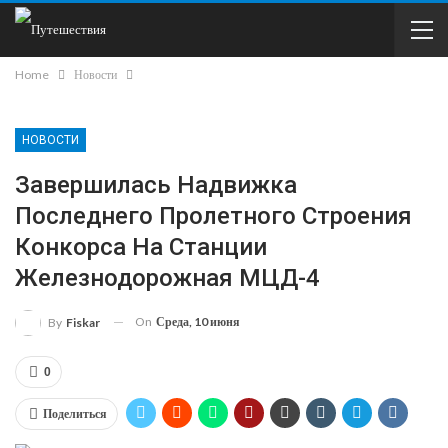
Home
Новости
НОВОСТИ
Завершилась Надвижка
Последнего Пролетного Строения
Конкорса На Станции
Железнодорожная МЦД-4
On
Среда, 10 июня
By
Fiskar
0
Поделиться