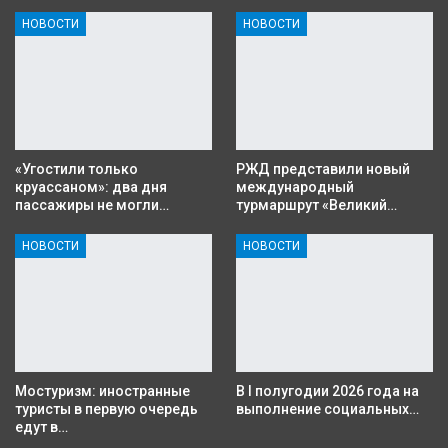
НОВОСТИ
НОВОСТИ
«Угостили только
РЖД представили новый
круассаном»: два дня
международный
пассажиры не могли…
турмаршрут «Великий…
НОВОСТИ
НОВОСТИ
Мостуризм: иностранные
В I полугодии 2026 года на
туристы в первую очередь
выполнение социальных…
едут в…