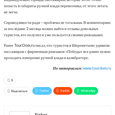
попасть в габариты ручной клади перевозчика, от этого летать
не легче.
Справедливости ради – проблема не тотальная. В комментариях
за последние 2 месяца можно найти и отзывы довольных
туристов, кто получил и уже пользуется своими рюкзаками.
Ранее TourDom.ru писал, что туристов в Шереметьево удивили:
пассажирам с фирменным рюкзаком «Победы» все равно нужно
проходить измерение ручной клади в калибраторе.
По материалам:
www.tourdom.ru
0
Поделиться
Twitter
ReddIt
WhatsApp
Pinterest
Эл. адрес
Tumblr
Telegram
VK
Fiskar