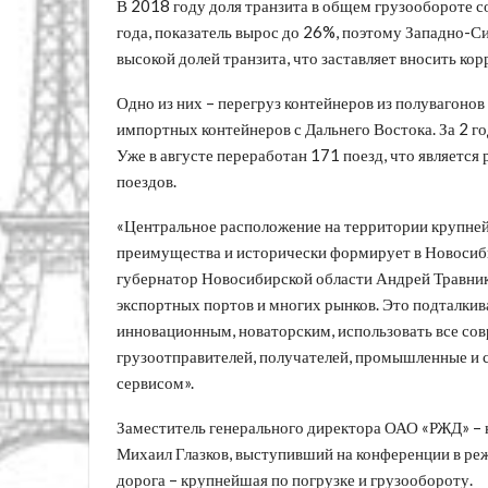
В 2018 году доля транзита в общем грузообороте со
года, показатель вырос до 26%, поэтому Западно-С
высокой долей транзита, что заставляет вносить ко
Одно из них – перегруз контейнеров из полувагоно
импортных контейнеров с Дальнего Востока. За 2 го
Уже в августе переработан 171 поезд, что является
поездов.
«Центральное расположение на территории крупней
преимущества и исторически формирует в Новосиби
губернатор Новосибирской области Андрей Травнико
экспортных портов и многих рынков. Это подталкив
инновационным, новаторским, использовать все со
грузоотправителей, получателей, промышленные и
сервисом».
Заместитель генерального директора ОАО «РЖД» –
Михаил Глазков, выступивший на конференции в ре
дорога – крупнейшая по погрузке и грузообороту.