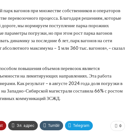
й парк вагонов при множестве собственников и операторов
стве перевозочного процесса. Благодаря решениям, которые
 дороге, мы нормируем поступление парка порожних
ые параметры погрузки, но при этом рост парка вагонов
ать динамику за последние 6 лет, парк вагонов на сети
г абсолютного максимума – 1 млн 360 тыс. вагонов», – сказал
пособом повышения объемов перевозок является
дъемности на лимитирующих направлениях. Эта работа
ерами. Как результат – в августе 2024 года доля погрузки в
 на Западно-Сибирской магистрали составила 66% с ростом
ративных коммуникаций ЗСЖД.
st
Эл. адрес
Tumblr
Telegram
0