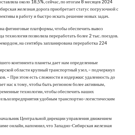
ставляла около 18,5%, сейчас, по итогам 8 месяцев 2024
ибирская железная дорога приобретает статус погрузочной с
ррективы в работу и быстро искать решение новых задач.
в на фитинговые платформы, чтобы обеспечить вывоз
да технология позволила переработать более 2 тыс. поездов.
 рекордом, на сентябрь запланирована переработка 224
шего континента планеты дает нам определенные
рской области крупный транспортный узел, – подчеркнул
в. – При этом есть сложности и издержки: удаленность до
ает нас к тому, чтобы быть регионом более активным,
временные технологии, чтобы обеспечить наших
 сельхозпредприятия удобным транспортно-логистическим
 начальник Центральной дирекции управления движением
жиме онлайн, напомнил, что Западно-Сибирская железная