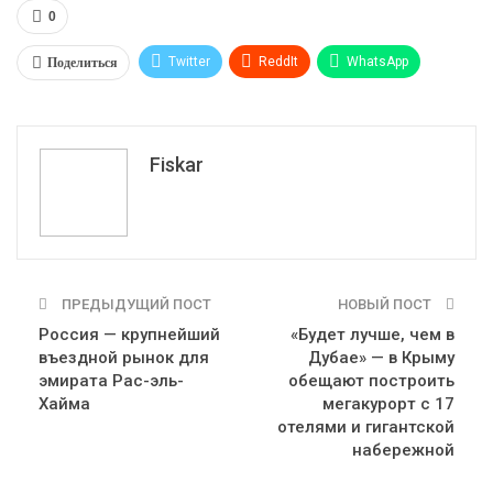
0
Поделиться
Twitter
ReddIt
WhatsApp
Pinterest
Эл. адрес
Tumblr
Telegram
VK
Fiskar
ПРЕДЫДУЩИЙ ПОСТ
НОВЫЙ ПОСТ
Россия — крупнейший
«Будет лучше, чем в
въездной рынок для
Дубае» — в Крыму
эмирата Рас-эль-
обещают построить
Хайма
мегакурорт с 17
отелями и гигантской
набережной