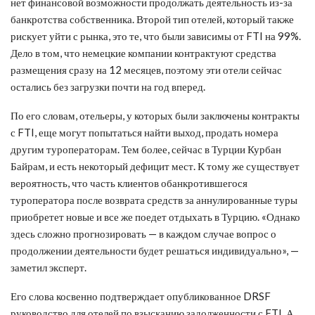
нет финансовой возможности продолжать деятельность из-за
банкротства собственника. Второй тип отелей, который также
рискует уйти с рынка, это те, что были зависимы от FTI на 99%.
Дело в том, что немецкие компании контрактуют средства
размещения сразу на 12 месяцев, поэтому эти отели сейчас
остались без загрузки почти на год вперед.
По его словам, отельеры, у которых были заключены контракты
с FTI, еще могут попытаться найти выход, продать номера
другим туроператорам. Тем более, сейчас в Турции Курбан
Байрам, и есть некоторый дефицит мест. К тому же существует
вероятность, что часть клиентов обанкротившегося
туроператора после возврата средств за аннулированные туры
приобретет новые и все же поедет отдыхать в Турцию. «Однако
здесь сложно прогнозировать — в каждом случае вопрос о
продолжении деятельности будет решаться индивидуально», —
заметил эксперт.
Его слова косвенно подтверждает опубликованное DRSF
руководство для отелей по взысканию задолженности с FTI. А