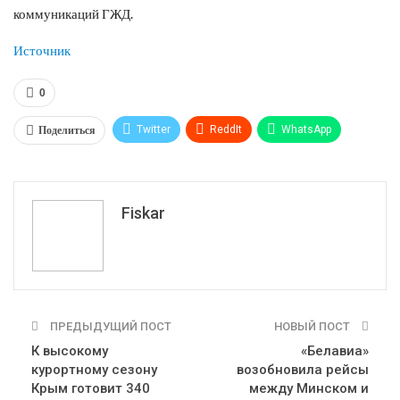
коммуникаций ГЖД.
Источник
0
Поделиться
Twitter
ReddIt
WhatsApp
Pinterest
Эл. адрес
Tumblr
Telegram
VK
Fiskar
ПРЕДЫДУЩИЙ ПОСТ
НОВЫЙ ПОСТ
К высокому
«Белавиа»
курортному сезону
возобновила рейсы
Крым готовит 340
между Минском и