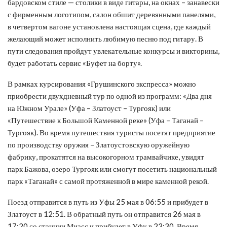
бардовском стиле — столики в виде гитары, на окнах – занавески
с фирменным логотипом, салон обшит деревянными панелями,
в четвертом вагоне установлена настоящая сцена, где каждый
желающий может исполнить любимую песню под гитару. В
пути следования пройдут увлекательные конкурсы и викторины,
будет работать сервис «Буфет на борту».
В рамках курсирования «Грушинского экспресса» можно
приобрести двухдневный тур по одной из программ: «Два дня
на Южном Урале» (Уфа – Златоуст – Тургояк) или
«Путешествие к Большой Каменной реке» (Уфа – Таганай –
Тургояк). Во время путешествия туристы посетят предприятие
по производству оружия – Златоустовскую оружейную
фабрику, прокатятся на высокогорном трамвайчике, увидят
парк Бажова, озеро Тургояк или смогут посетить национальный
парк «Таганай» с самой протяженной в мире каменной рекой.
Поезд отправится в путь из Уфы 25 мая в 06:55 и прибудет в
Златоуст в 12:51. В обратный путь он отправится 26 мая в
17:20 со станции Миасс и прибудет в Уфу в 23:30. Время