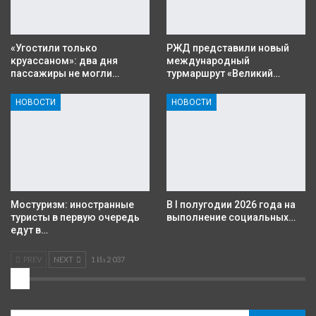
«Угостили только
РЖД представили новый
круассаном»: два дня
международный
пассажиры не могли…
турмаршрут «Великий…
НОВОСТИ
НОВОСТИ
Мостуризм: иностранные
В I полугодии 2026 года на
туристы в первую очередь
выполнение социальных…
едут в…
PREV
NEXT
1 Из 2 037
2