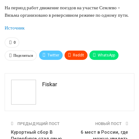
На период работ движение поездов на участке Семлево –
Вязьма организовано в реверсивном режиме по одному пути.
Источник
0
Поделиться
Twitter
ReddIt
WhatsApp
Pinterest
Эл. адрес
Tumblr
Telegram
VK
Fiskar
ПРЕДЫДУЩИЙ ПОСТ
НОВЫЙ ПОСТ
Курортный сбор В
6 мест в России, где
Петербурге стал явью
можно увидеть