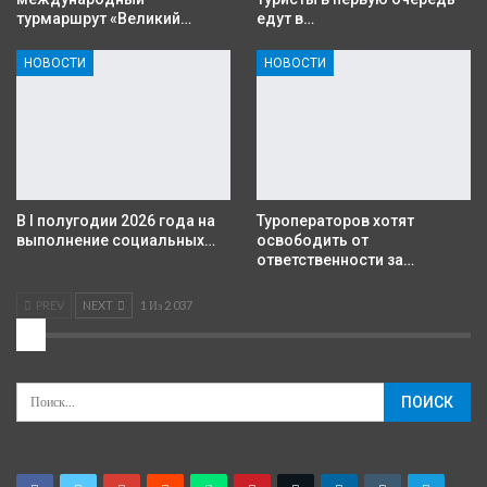
турмаршрут «Великий…
едут в…
НОВОСТИ
НОВОСТИ
В I полугодии 2026 года на
Туроператоров хотят
выполнение социальных…
освободить от
ответственности за…
PREV
NEXT
1 Из 2 037
2