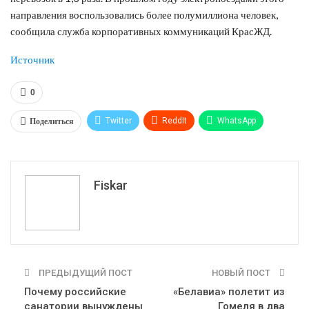
направления воспользовались более полумиллиона человек,
сообщила служба корпоративных коммуникаций КрасЖД.
Источник
0
Поделиться
Twitter
ReddIt
WhatsApp
Pinterest
Эл. адрес
Tumblr
Telegram
VK
Fiskar
ПРЕДЫДУЩИЙ ПОСТ
НОВЫЙ ПОСТ
Почему российские
«Белавиа» полетит из
санатории вынуждены
Гомеля в два