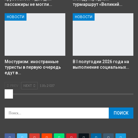
пассажиры не могли…
турмаршрут «Великий…
НОВОСТИ
НОВОСТИ
Мостуризм: иностранные
В I полугодии 2026 года на
туристы в первую очередь
выполнение социальных…
едут в…
PREV
NEXT
1 Из 2 037
2