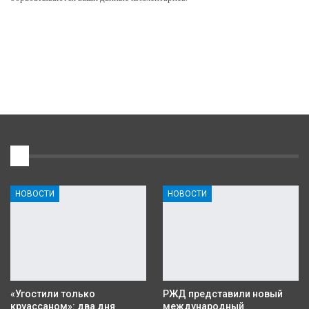
1
НОВОСТИ
НОВОСТИ
«Угостили только
РЖД представили новый
круассаном»: два дня
международный