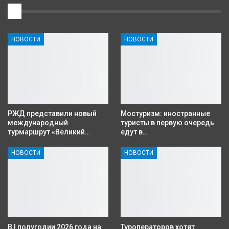
1
НОВОСТИ
НОВОСТИ
РЖД представили новый
Мостуризм: иностранные
международный
туристы в первую очередь
турмаршрут «Великий…
едут в…
НОВОСТИ
НОВОСТИ
В I полугодии 2026 года на
Туроператоров хотят