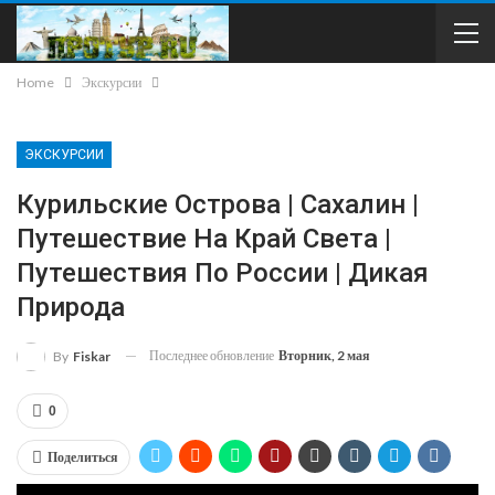
Home
Экскурсии
ЭКСКУРСИИ
Курильские Острова | Сахалин |
Путешествие На Край Света |
Путешествия По России | Дикая
Природа
Последнее обновление
Вторник, 2 мая
By
Fiskar
0
Поделиться