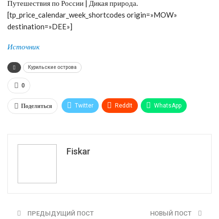
Путешествия по России | Дикая природа.
[tp_price_calendar_week_shortcodes origin=»MOW»
destination=»DEE»]
Источник
Курильские острова
0
Поделиться
Twitter
ReddIt
WhatsApp
Pinterest
Эл. адрес
Tumblr
Telegram
VK
Fiskar
ПРЕДЫДУЩИЙ ПОСТ
НОВЫЙ ПОСТ