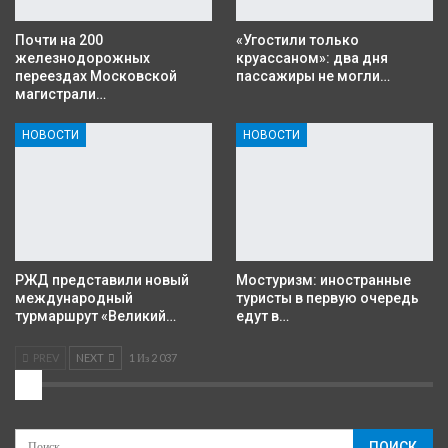
Почти на 200
«Угостили только
железнодорожных
круассаном»: два дня
переездах Московской
пассажиры не могли…
магистрали…
НОВОСТИ
НОВОСТИ
РЖД представили новый
Мостуризм: иностранные
международный
туристы в первую очередь
турмаршрут «Великий…
едут в…
PREV
NEXT
1 Из 2 037
2