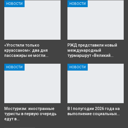
НОВОСТИ
НОВОСТИ
«Угостили только
РЖД представили новый
круассаном»: два дня
международный
пассажиры не могли…
турмаршрут «Великий…
НОВОСТИ
НОВОСТИ
Мостуризм: иностранные
В I полугодии 2026 года на
туристы в первую очередь
выполнение социальных…
едут в…