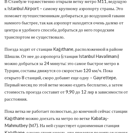
В Стамбуле торжественно открыли ветку метро М11, ведущую
к Istanbul Airport – самому крупному аэропорту страны. Это
поможет путешественникам добираться до воздушной гавани
намного быстрее, так как аэропорт находится очень далеко от
центра и удобного способа добраться до него городским
транспортом не существовало.
Поезда ходят от станции Kağıthane, расположенной в районе
Шишли. От нее до аэропорта (станция Istanbul Havalimanı)
можно добраться за 24 минуты: это самое быстрое метро в
Турции, составы движутся со скоростью 120 км/ч. Пока
открыто 8 станций, скоро добавят еще одну – Gayrettepe.
Первый месяц по этой ветке можно ездить бесплатно, а затем
стоимость проезда составит от 9,90 до 12 лир в зависимости от
расстояния.
Пока ветка не работает полностью, до конечной сейчас станции
Kağıthane можно доехать на метро по ветке Kabataş-
Mahmutbey (М7). На ней существует одноименная станция
Kağıthane, однако стоит учесть, что придется подняться наверх