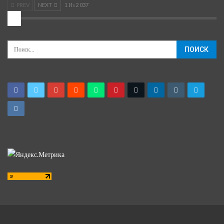
PREV
NEXT
1 Из 2 037
2