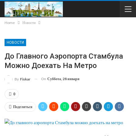
Home
Новости
НОВОСТИ
До Главного Аэропорта Стамбула
Можно Доехать На Метро
On
Суббота, 28 января
By
Fiskar
0
Поделиться