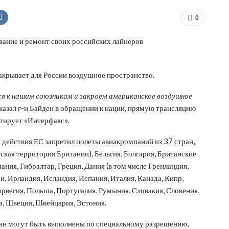
0
вание и ремонт своих российских лайнеров
акрывает для России воздушное пространство.
ся к нашим союзникам и закроем американское воздушное
казал г-н Байден в обращении к нации, прямую трансляцию
итирует «Интерфакс».
а действия ЕС запретил полеты авиакромпаний из 37 стран,
рская территория Британии), Бельгия, Болгария, Британские
ания, Гибралтар, Греция, Дания (в том числе Гренландия,
, Ирландия, Исландия, Испания, Италия, Канада, Кипр,
орвегия, Польша, Португалия, Румыния, Словакия, Словения,
а, Швеция, Швейцария, Эстония.
ран могут быть выполнены по специальному разрешению,