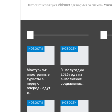
Этот сайт использует Akismet для борьбы со спамом.
Узнай
1
2
НОВОСТИ
НОВОСТИ
Мостуризм:
В I полугодии
иностранные
2026 года на
туристы в
выполнение
первую
социальных…
очередь едут
в…
НОВОСТИ
НОВОСТИ