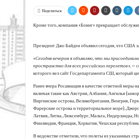
Поделиться
Кроме того, компания «Боинг» прекращает обслужи
Президент Джо Байден объявил сегодня, что США з
«
Сегодня вечером я объявляю, что мы присоединим
пространство для всех российских перелетов»,
— с
которого вел сайт Госдепартамента СШ, который ц
Ранее вчера Росавиация в качестве ответной меры н
включая такие как Австрия, Албания, Ангилья (замо
Виргинские острова, Великобритания, Венгрия, Герм
Фарерские острова и территориальное море), Джерси
Латвия, Литва, Люксембург, Мальта, Нидерланды, Н
Финляндия, Франция, Хорватия, Чешская республик
В ведомстве отметили, что полеты из указанных ст