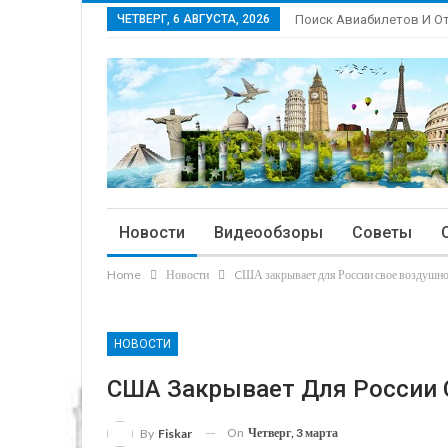
ЧЕТВЕРГ, 6 АВГУСТА, 2026
Поиск Авиабилетов И О
Новости
Видеообзоры
Советы
Home
Новости
CША закрывает для России свое воздушно
НОВОСТИ
CША Закрывает Для России 
On
Четверг, 3 марта
By
Fiskar