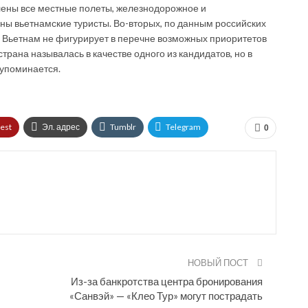
лены все местные полеты, железнодорожное и
ны вьетнамские туристы. Во-вторых, по данным российских
х, Вьетнам не фигурирует в перечне возможных приоритетов
рана называлась в качестве одного из кандидатов, но в
 упоминается.
rest
Эл. адрес
Tumblr
Telegram
0
НОВЫЙ ПОСТ
Из-за банкротства центра бронирования
«Санвэй» — «Клео Тур» могут пострадать