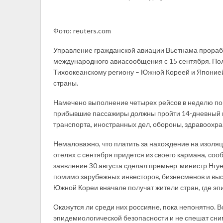
Фото: reuters.com
Управление гражданской авиации Вьетнама прораб
международного авиасообщения с 15 сентября. Пол
Тихоокеанскому региону – Южной Кореей и Японией
страны.
Намечено выполнение четырех рейсов в неделю по 
прибывшие пассажиры должны пройти 14-дневный к
транспорта, иностранных дел, обороны, здравоохра
Немаловажно, что платить за нахождение на изоля
отелях с сентября придется из своего кармана, со
заявление 30 августа сделал премьер-министр Нгуен
помимо зарубежных инвесторов, бизнесменов и вы
Южной Кореи вначале получат жители стран, где э
Окажутся ли среди них россияне, пока непонятно. В
эпидемиологической безопасности и не спешат сним