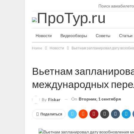
Воскресенье, 9 августа, 2026
Поиск авиабилето
Новости
Видеообзоры
Советы
Статьи
Home
Новости
Вьетнам запланировал дату возобн
Вьетнам запланирова
международных пере
On
Вторник, 1 сентября
By
Fiskar
Поделиться