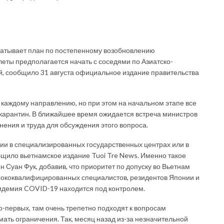
атывает план по постепенному возобновлению
еты предполагается начать с соседями по Азиатско-
, сообщило 31 августа официальное издание правительства
каждому направлению, но при этом на начальном этапе все
арантин. В ближайшее время ожидается встреча министров
нения и труда для обсуждения этого вопроса.
ции в специализированных государственных центрах или в
общило вьетнамское издание Tuoi Tre News. Именно такое
 Суан Фук, добавив, что приоритет по допуску во Вьетнам
сококвалифицированных специалистов, резидентов Японии и
пидемия COVID-19 находится под контролем.
о-первых, там очень трепетно подходят к вопросам
ать ограничения. Так, месяц назад из-за незначительной