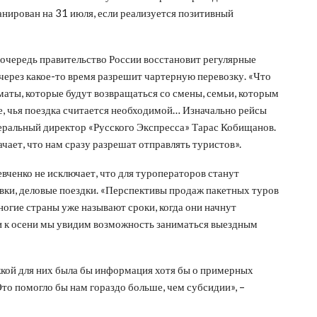
анирован на 31 июля, если реализуется позитивный
очередь правительство России восстановит регулярные
 через какое-то время разрешит чартерную перевозку. «Что
маты, которые будут возвращаться со смены, семьи, которым
те, чья поездка считается необходимой… Изначально рейсы
енеральный директор «Русского Экспресса» Тарас Кобищанов.
чает, что нам сразу разрешат отправлять туристов».
ченко не исключает, что для туроператоров станут
вки, деловые поездки. «Перспективы продаж пакетных туров
огие страны уже называют сроки, когда они начнут
ки к осени мы увидим возможность заниматься выездным
кой для них была бы информация хотя бы о примерных
то помогло бы нам гораздо больше, чем субсидии», –