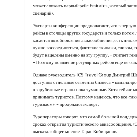
может служить первый рейс Emirates, который запл
сценарий».
Эксперты конференции предполагают, что в первую 
рейсы в столицы других государств и только потом,
касается возобновления авиасообщения, есть дипло
нужно воссоединяться, флотские экипажи, словом, 
будут нацелены именно на эту группу, – считает г
– Поэтому появление регулярных рейсов еще не озна
Однако руководитель ICS Travel Group Дмитрий Шев
доступны отдельные сегменты бизнеса – командиро
в зарубежные страны пока туманные. Хотя сейчас мн
принимать туристов. Поэтому надеюсь, что все-та
туризмом», – продолжил эксперт.
Туроператоры говорят, что самой большой поддерж
сроках открытия туристического авиасообщения. «Э
высказал общее мнение Тарас Кобищанов.