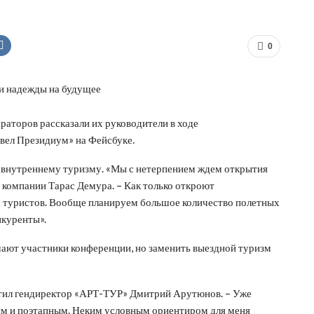
0
аторов рассказали их руководители в ходе
вел Президиум» на Фейсбуке.
о внутреннему туризму. «Мы с нетерпением ждем открытия
 компании Тарас Демура. – Как только откроют
да туристов. Вообще планируем большое количество полетных
нкуренты».
чают участники конференции, но заменить выездной туризм
метил гендиректор «АРТ-ТУР» Дмитрий Арутюнов. – Уже
ным и поэтапным. Неким условным ориентиром для меня