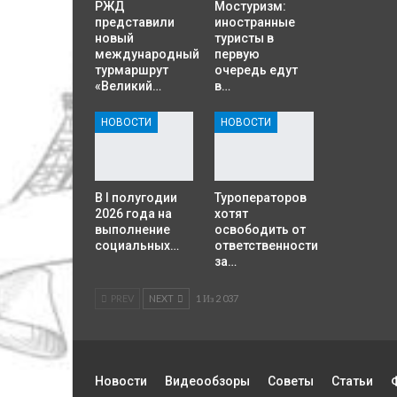
РЖД
Мостуризм:
представили
иностранные
новый
туристы в
международный
первую
турмаршрут
очередь едут
«Великий…
в…
НОВОСТИ
НОВОСТИ
В I полугодии
Туроператоров
2026 года на
хотят
выполнение
освободить от
социальных…
ответственности
за…
PREV
NEXT
1 Из 2 037
Новости
Видеообзоры
Советы
Статьи