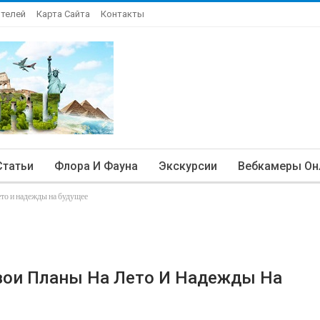
Отелей
Карта Сайта
Контакты
Статьи
Флора И Фауна
Экскурсии
Вебкамеры Он
то и надежды на будущее
вои Планы На Лето И Надежды На