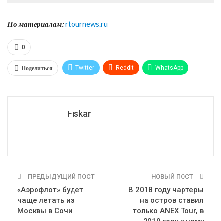
По материалам:
rtournews.ru
0
Поделиться
Twitter
ReddIt
WhatsApp
Pinterest
Эл. адрес
Tumblr
Telegram
VK
Fiskar
ПРЕДЫДУЩИЙ ПОСТ
НОВЫЙ ПОСТ
«Аэрофлот» будет
В 2018 году чартеры
чаще летать из
на остров ставил
Москвы в Сочи
только ANEX Tour, в
2019 году к нему