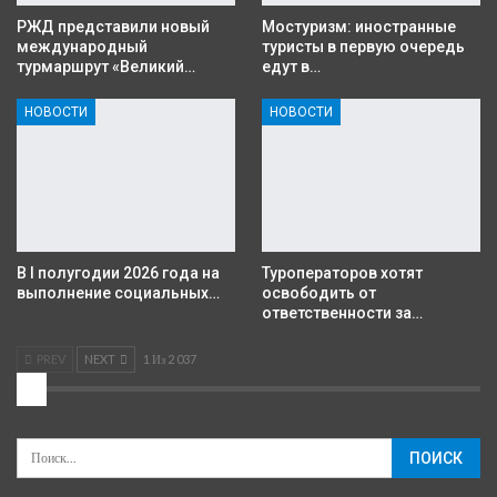
РЖД представили новый
Мостуризм: иностранные
международный
туристы в первую очередь
турмаршрут «Великий…
едут в…
НОВОСТИ
НОВОСТИ
В I полугодии 2026 года на
Туроператоров хотят
выполнение социальных…
освободить от
ответственности за…
PREV
NEXT
1 Из 2 037
2