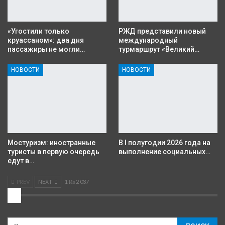
«Угостили только
РЖД представили новый
круассаном»: два дня
международный
пассажиры не могли…
турмаршрут «Великий…
НОВОСТИ
НОВОСТИ
Мостуризм: иностранные
В I полугодии 2026 года на
туристы в первую очередь
выполнение социальных…
едут в…
PREV
NEXT
1 Из 2 037
2