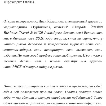
«Президент-Отель».
Открывая церемонию, Иван Калашников, генеральный директор
медиахолдинга «Турбизнес», отметил: «Н
аграде
Russian
Business
Travel
&
MICE
Award
уже
десять
лет!
Вспоминаю,
как в далеком уже 2010 году говорил, стоя на сцене, что у
нашего рынка делового и конгрессного туризма есть свои
компании-лидеры, свои ассоциации, свои выставки, свои
издания. Но нет своей профессиональной премии. И вот уже в
течение десяти лет в начале октября мы вручаем
наши
MICE
-«Оскары» лидерам рынка.
Наша награда старается идти в ногу со временем, каждый
год в ней появляется что-то новое. Главная новация этого
года — мы сделали механизм определения победителей более
объективным и пригласили выступить в качестве рефери сто