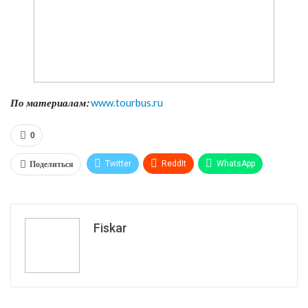
По материалам:
www.tourbus.ru
0
Поделиться
Twitter
ReddIt
WhatsApp
Pinterest
Эл. адрес
Tumblr
Telegram
VK
Fiskar