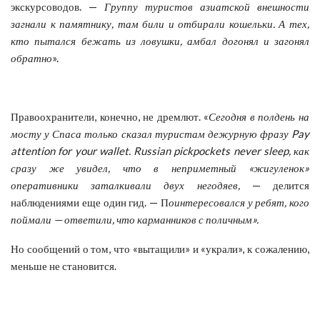
экскурсоводов. —
Группу туристов азиатской внешности
загнали к памятнику, там били и отбирали кошельки. А тех,
кто пытался бежать из ловушки, амбал догонял и загонял
обратно
».
Правоохранители, конечно, не дремлют. «
Сегодня в полдень на
мосту у Спаса только сказал туристам дежурную фразу Pay
attention for your wallet. Russian pickpockets never sleep, как
сразу же увидел, что в неприметный «жигуленок»
оперативники заталкивали двух негодяев,
— делится
наблюдениями еще один гид. — П
оинтересовался у ребят, кого
поймали — ответили, что карманников с поличным».
Но сообщений о том, что «вытащили» и «украли», к сожалению,
меньше не становится.