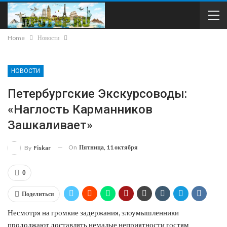
Home
Новости
НОВОСТИ
Петербургские Экскурсоводы:
«Наглость Карманников
Зашкаливает»
On
Пятница, 11 октября
By
Fiskar
0
Поделиться
Несмотря на громкие задержания, злоумышленники
продолжают доставлять немалые неприятности гостям