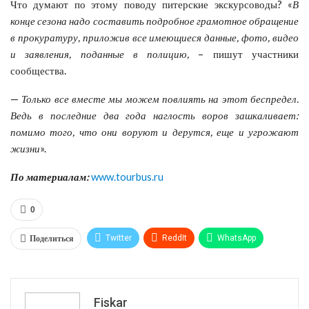
Что думают по этому поводу питерские экскурсоводы? «
В
конце сезона надо составить подробное грамотное обращение
в прокуратуру, приложив все имеющиеся данные, фото, видео
и заявления, поданные в полицию,
– пишут участники
сообщества.
—
Только все вместе мы можем повлиять на этот беспредел.
Ведь в последние два года наглость воров зашкаливает:
помимо того, что они воруют и дерутся, еще и угрожают
жизни
».
По материалам:
www.tourbus.ru
0
Поделиться
Twitter
ReddIt
WhatsApp
Pinterest
Эл. адрес
Tumblr
Telegram
VK
Fiskar