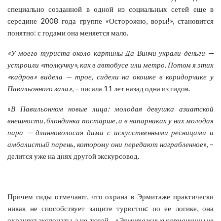
специально созданной в одной из социальных сетей еще в
середине 2008 года группе «Осторожно, воры!», становится
понятно: с годами она меняется мало.
«У моего туриста около картины Да Винчи украли деньги —
устроили «толкучку»
,
как в автобусе или метро. Потом я этих
«кадров» видела — трое, сидели на окошке в коридорчике у
Павильонного зала»
, – писала 11 лет назад одна из гидов.
«
В Павильонном новые лица: молодая девушка азиатской
внешности, блондинка постарше, а в напарниках у них молодая
пара — длинноволосая дама с искусственными ресницами и
амбалистый парень, которому они передают награбленное
», –
делится уже на днях другой экскурсовод.
Причем гиды отмечают, что охрана в Эрмитаже практически
никак не способствует защите туристов: по ее логике, она
охраняет экспонаты, а не людей… «
Эрмитажные карманницы не