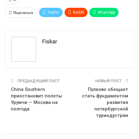
Поделиться
Twitter
ReddIt
WhatsApp
Pinterest
Эл. адрес
Tumblr
Telegram
VK
Fiskar
ПРЕДЫДУЩИЙ ПОСТ
НОВЫЙ ПОСТ
China Southern
Пулково обещает
приостановит полеты
стать фундаментом
Урумчи — Москва на
развития
полгода
петербургской
туриндустрии