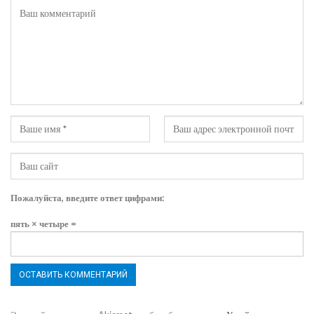
Пожалуйста, введите ответ цифрами:
пять × четыре =