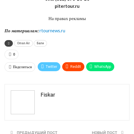
pitertour.ru
На правах рекламы
По материалам:
rtournews.ru
Oman Air
Бали
0
Поделиться
Twitter
ReddIt
WhatsApp
Pinterest
Эл. адрес
Tumblr
Telegram
VK
Fiskar
ПРЕДЫДУЩИЙ ПОСТ
НОВЫЙ ПОСТ