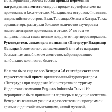
По завершении рабочих сессий
прошла церемония
награждения агентств
-лидеров продаж сертификатами на
проживание в luxury-отелях Мальдивских островов, Филиппин,
индонезийского острова Бали, Таиланда, Омана и Катара. Также
организаторы разыграли большое количество ваучеров на
комплиментарное проживание в отелях 5* по тем же
направлениям, а также ценные подарки от партнеров воркшопа.
Руководитель авиаотдела компании «Питертур» Владимир
Лопацкий
совместно с авиакомпанией Emirates наградил
бесплатным авиабилетом агентство, забронировавшее
наибольшее количество билетов.
Но и это было еще не все.
Вечером 16 сентября состоялся
торжественный прием
, организованный туроператором
«Питертур» при поддержке Министерства по туризму
Индонезии и компании Pegasus Indonesia Travel. На
мероприятие были приглашены партнеры и ведущие агентства.
Вечер с изысканным ужином и развлекательной программой —
яркими индонезийскими танцами, живой музыкой,