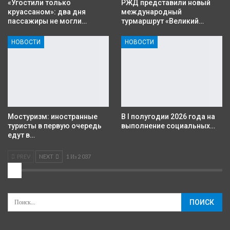
«Угостили только
РЖД представили новый
круассаном»: два дня
международный
пассажиры не могли…
турмаршрут «Великий…
НОВОСТИ
НОВОСТИ
Мостуризм: иностранные
В I полугодии 2026 года на
туристы в первую очередь
выполнение социальных…
едут в…
PREV
NEXT
1 Из 2 037
2