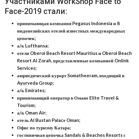
Участниками WorkShop Face to
Face-2019 стали:
принимающая компания Pegasus Indonesia и 8
индонезийских отелей известных международных
цепочек;
а/к Lufthansa;
отели Oberoi Beach Resort Mauritius и Oberoi Beach
Resort Al Zorah, представленные компанией Onlink
Services;
аюрведический курорт Somatheeram, входящий в
Ayurveda Group;
а/к Emirates;
принимающий оператор в Омане Elite Travel &
Tourism;
а/к Oman Air;
отель Al Bustan Palacе Oman;
Офис по туризму Катара;
гостиничная цепочка Sandals & Beaches Resorts с