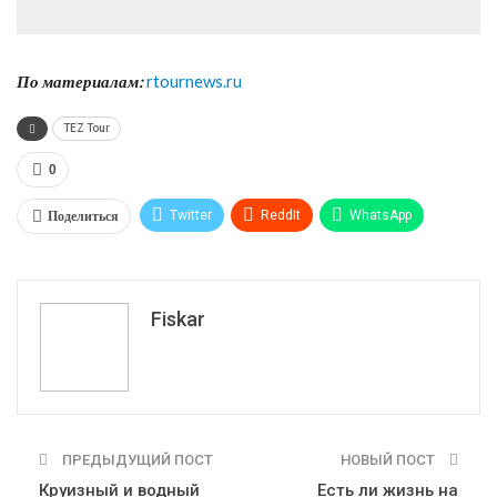
По материалам:
rtournews.ru
TEZ Tour
0
Поделиться
Twitter
ReddIt
WhatsApp
Pinterest
Эл. адрес
Tumblr
Telegram
VK
Fiskar
ПРЕДЫДУЩИЙ ПОСТ
НОВЫЙ ПОСТ
Круизный и водный
Есть ли жизнь на