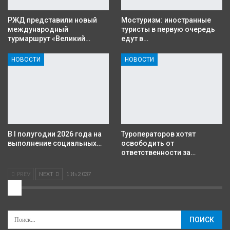
РЖД представили новый
Мостуризм: иностранные
международный
туристы в первую очередь
турмаршрут «Великий…
едут в…
НОВОСТИ
НОВОСТИ
В I полугодии 2026 года на
Туроператоров хотят
выполнение социальных…
освободить от
ответственности за…
PREV
NEXT
1 Из 2 037
2