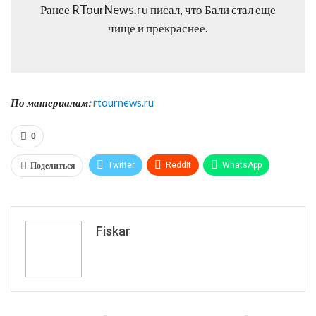
Ранее RTourNews.ru писал, что Бали стал еще
чище и прекраснее.
По материалам:
rtournews.ru
0
Поделиться
Twitter
ReddIt
WhatsApp
Pinterest
Эл. адрес
Tumblr
Telegram
VK
Fiskar