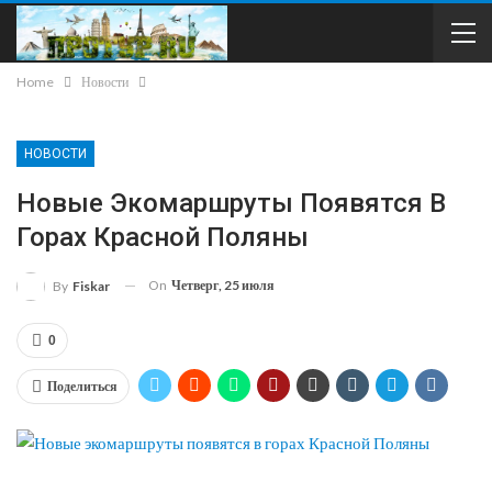
Home
Новости
НОВОСТИ
Новые Экомаршруты Появятся В
Горах Красной Поляны
On
Четверг, 25 июля
By
Fiskar
0
Поделиться