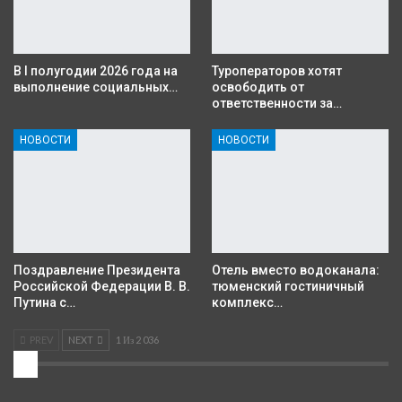
В I полугодии 2026 года на
Туроператоров хотят
выполнение социальных…
освободить от
ответственности за…
НОВОСТИ
НОВОСТИ
Поздравление Президента
Отель вместо водоканала:
Российской Федерации В. В.
тюменский гостиничный
Путина с…
комплекс…
PREV
NEXT
1 Из 2 036
2