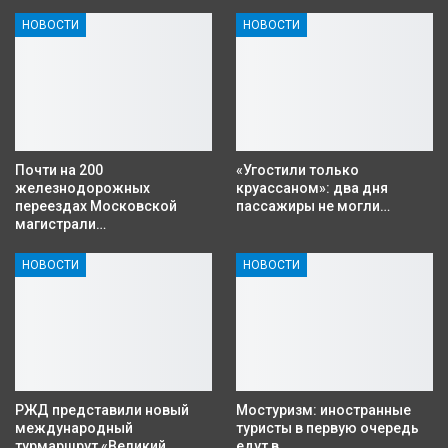
НОВОСТИ
НОВОСТИ
Почти на 200
«Угостили только
железнодорожных
круассаном»: два дня
переездах Московской
пассажиры не могли…
магистрали…
НОВОСТИ
НОВОСТИ
РЖД представили новый
Мостуризм: иностранные
международный
туристы в первую очередь
турмаршрут «Великий…
едут в…