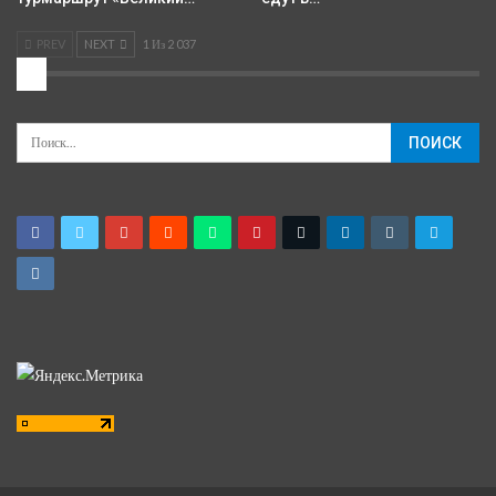
PREV
NEXT
1 Из 2 037
2