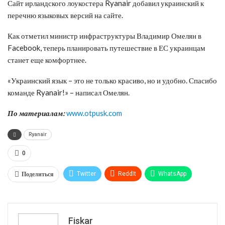
Сайт ирландского лоукостера Ryanair добавил украинский к
перечню языковых версий на сайте.
Как отметил министр инфраструктуры Владимир Омелян в
Facebook, теперь планировать путешествие в ЕС украинцам
станет еще комфортнее.
«Украинский язык – это не только красиво, но и удобно. Спасибо
команде Ryanair!» – написал Омелян.
По материалам:
www.otpusk.com
Ryanair
0
Поделиться
Twitter
ReddIt
WhatsApp
Pinterest
Эл. адрес
Tumblr
Telegram
VK
Fiskar