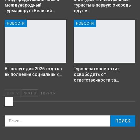
международный
туристы в первую очередь
турмаршрут «Великий…
едут в…
НОВОСТИ
НОВОСТИ
В I полугодии 2026 года на
Туроператоров хотят
выполнение социальных…
освободить от
ответственности за…
PREV
NEXT
1 Из 2 037
2