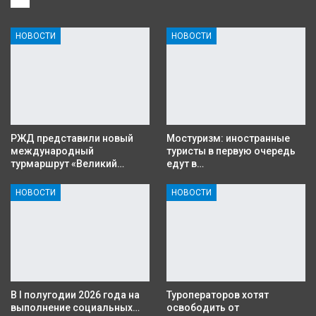
НОВОСТИ
НОВОСТИ
РЖД представили новый
Мостуризм: иностранные
международный
туристы в первую очередь
турмаршрут «Великий…
едут в…
НОВОСТИ
НОВОСТИ
В I полугодии 2026 года на
Туроператоров хотят
выполнение социальных…
освободить от