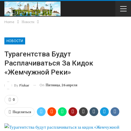
Home
Новости
НОВОСТИ
Турагентства Будут
Расплачиваться За Кидок
«Жемчужной Реки»
On
Пятница, 26 апреля
By
Fiskar
0
Поделиться