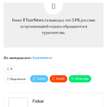
Ранее RTourNews.ru выведал, что 14% россиян
за организацией отдыха обращаются в
турагентства.
По материалам:
rtournews.ru
0
Поделиться
Twitter
ReddIt
WhatsApp
Pinterest
Эл. адрес
Tumblr
Telegram
VK
Fiskar