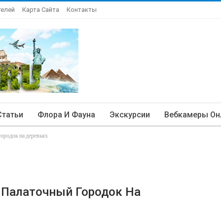
телей
Карта Сайта
Контакты
Статьи
Флора И Фауна
Экскурсии
Вебкамеры Он
городок на деревьях
ли Палаточный Городок На