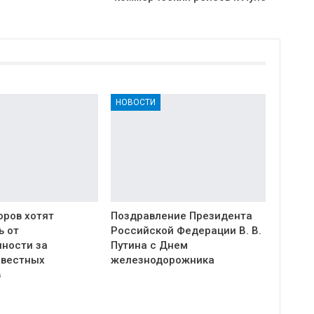
НОВОСТИ
оров хотят
Поздравление Президента
ь от
Российской Федерации В. В.
нности за
Путина с Днем
овестных
железнодорожника
в