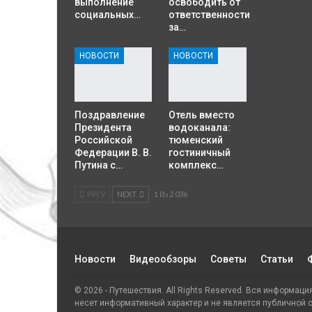
выполнение
освободить от
социальных…
ответственности
за…
НОВОСТИ
НОВОСТИ
Поздравление
Отель вместо
Президента
водоканала:
Российской
тюменский
Федерации В. В.
гостиничный
Путина с…
комплекс…
PREV
NEXT
1 Из 2 036
Новости
Видеообзоры
Советы
Статьи
© 2026 - Путешествия. All Rights Reserved. Вся информац
несет информативный характер и не является публичной 