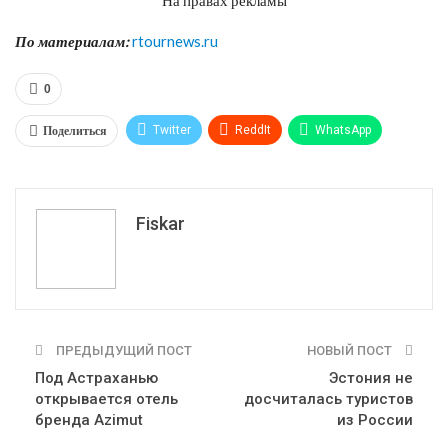
По материалам:
rtournews.ru
0
Поделиться
Twitter
ReddIt
WhatsApp
Pinterest
Эл. адрес
Tumblr
Telegram
VK
Fiskar
ПРЕДЫДУЩИЙ ПОСТ
НОВЫЙ ПОСТ
Под Астраханью
Эстония не
открывается отель
досчиталась туристов
бренда Azimut
из России