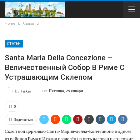
Home
Статьи
СТАТЬИ
Santa Maria Della Concezione –
Величественный Собор В Риме С
Устрашающим Склепом
On
Пятница, 25 января
By
Fiskar
0
Поделиться
Склеп под церковью Санта-Мария-делла-Кончеционе в одном
из районов Рима в Италии разделён на пять часовен и содержит