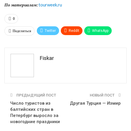
По материалам:
tourweek.ru
0
Поделиться
Twitter
ReddIt
WhatsApp
Pinterest
Эл. адрес
Tumblr
Telegram
VK
Fiskar
ПРЕДЫДУЩИЙ ПОСТ
НОВЫЙ ПОСТ
Число туристов из
Другая Турция — Измир
балтийских стран в
Петербург выросло за
новогодние праздники