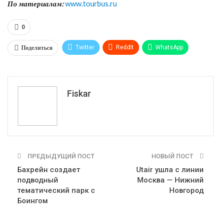
По материалам:
www.tourbus.ru
0
Поделиться
Twitter
ReddIt
WhatsApp
Pinterest
Эл. адрес
Tumblr
Telegram
VK
Fiskar
ПРЕДЫДУЩИЙ ПОСТ
НОВЫЙ ПОСТ
Бахрейн создает
Utair ушла с линии
подводный
Москва — Нижний
тематический парк с
Новгород
Боингом