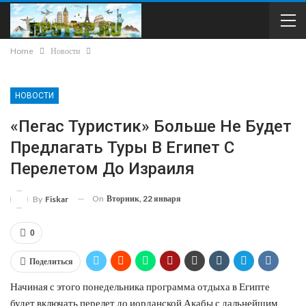
Home
Новости
НОВОСТИ
«Пегас Туристик» Больше Не Будет
Предлагать Туры В Египет С
Перелетом До Израиля
On
Вторник, 22 января
By
Fiskar
0
Поделиться
Начиная с этого понедельника программа отдыха в Египте
будет включать перелет до иорданской Акабы с дальнейшим