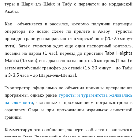
туры в Шарм-эль-Шейх и Табу с перелетом до иорданской
Акабы.
Как объясняется в рассылке, которую получили партнеры
оператора, по новой схеме по прилете в Акабу туристы
проходят границу и направляются в морской порт (20-25 минут
пути). Затем туристов ждут еще один паспортный контроль,
посадка на паром (1 час), переезд до пристани Taba Heights
Marina (45 мин), высадка и снова паспортный контроль (1 час) и
затем автобусный трансфер до отелей (15-30 минут – до Табы
и 3-3,5 часа – до Шарм-эль-Шейха).
Туроператор официально не объяснил причины прекращения
программы, однако ранее
туристы и турагентства жаловались
на сложности
, связанные с прохождением погранконтроля в
аэропорту Овда и при прохождении израильско-египетской
границы.
Комментируя эти сообщения, эксперт в области израильского
туризма Олег Драгунский в беседе с нашим корреспондентом