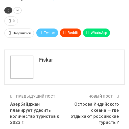
м
0
Поделиться
Twitter
ReddIt
WhatsApp
Pinterest
Эл. адрес
Tumblr
Telegram
VK
Fiskar
ПРЕДЫДУЩИЙ ПОСТ
НОВЫЙ ПОСТ
Азербайджан
Острова Индийского
планирует удвоить
океана — где
количество туристов к
отдыхают российские
2023 г.
туристы?