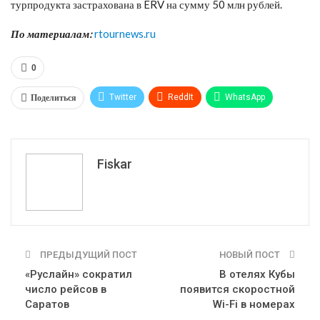
турпродукта застрахована в ERV на сумму 50 млн рублей.
По материалам:
rtournews.ru
0
Поделиться
Twitter
ReddIt
WhatsApp
Pinterest
Эл. адрес
Tumblr
Telegram
VK
Fiskar
ПРЕДЫДУЩИЙ ПОСТ
НОВЫЙ ПОСТ
«Руслайн» сократил
В отелях Кубы
число рейсов в
появится скоростной
Саратов
Wi-Fi в номерах