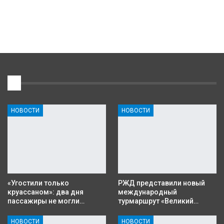
1
НОВОСТИ
НОВОСТИ
«Угостили только
РЖД представили новый
круассаном»: два дня
международный
пассажиры не могли…
турмаршрут «Великий…
НОВОСТИ
НОВОСТИ